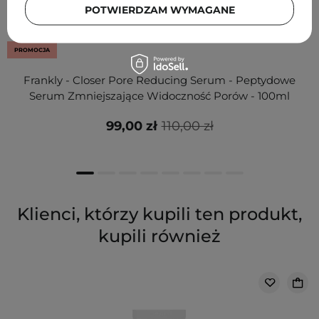
POTWIERDZAM WYMAGANE
PROMOCJA
Frankly - Closer Pore Reducing Serum - Peptydowe
Serum Zmniejszające Widoczność Porów - 100ml
99,00 zł
110,00 zł
Klienci, którzy kupili ten produkt,
kupili również