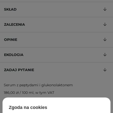
SKŁAD
ZALECENIA
OPINIE
EKOLOGIA
ZADAJ PYTANIE
Serum z peptydami i glukonolaktonem
186,00 zł
/
100 ml
, w tym VAT
ID towaru: 19850
Zgoda na cookies