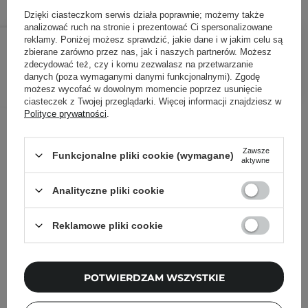
Dzięki ciasteczkom serwis działa poprawnie; możemy także
analizować ruch na stronie i prezentować Ci spersonalizowane
55,80 zł
62,00 zł
/
szt.
reklamy. Poniżej możesz sprawdzić, jakie dane i w jakim celu są
zbierane zarówno przez nas, jak i naszych partnerów. Możesz
zdecydować też, czy i komu zezwalasz na przetwarzanie
DODAJ DO KOSZYKA
danych (poza wymaganymi danymi funkcjonalnymi). Zgodę
możesz wycofać w dowolnym momencie poprzez usunięcie
ciasteczek z Twojej przeglądarki. Więcej informacji znajdziesz w
Polityce prywatności
.
Inni klienci sprawdzali również
Zawsze
Funkcjonalne pliki cookie (wymagane)
aktywne
Analityczne pliki cookie
Reklamowe pliki cookie
POTWIERDZAM WSZYSTKIE