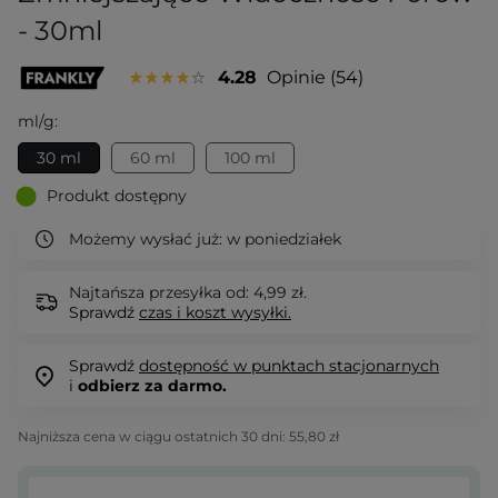
- 30ml
4.28
Opinie
54
ml/g:
30 ml
60 ml
100 ml
Produkt dostępny
Możemy wysłać już:
w poniedziałek
Najtańsza przesyłka od: 4,99 zł.
Sprawdź
czas i koszt wysyłki.
Sprawdź
dostępność w punktach stacjonarnych
i
odbierz za darmo.
Najniższa cena w ciągu ostatnich 30 dni:
55,80 zł