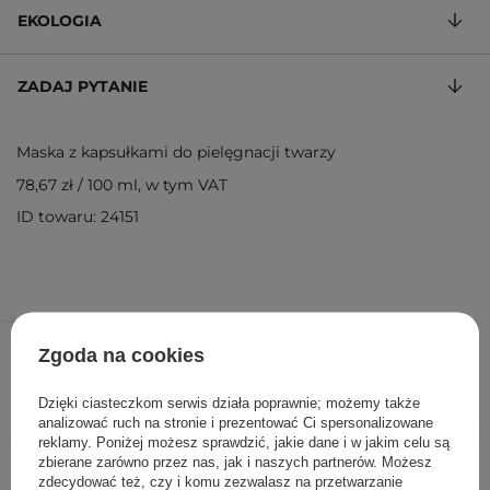
EKOLOGIA
ZADAJ PYTANIE
Maska z kapsułkami do pielęgnacji twarzy
78,67 zł
/
100 ml
, w tym VAT
ID towaru: 24151
59,00 zł
/
szt.
Zgoda na cookies
DODAJ DO KOSZYKA
Dzięki ciasteczkom serwis działa poprawnie; możemy także
analizować ruch na stronie i prezentować Ci spersonalizowane
reklamy. Poniżej możesz sprawdzić, jakie dane i w jakim celu są
zbierane zarówno przez nas, jak i naszych partnerów. Możesz
Inni klienci sprawdzali również
zdecydować też, czy i komu zezwalasz na przetwarzanie