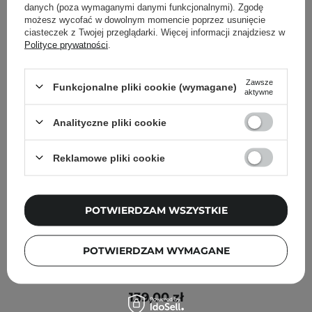
danych (poza wymaganymi danymi funkcjonalnymi). Zgodę
możesz wycofać w dowolnym momencie poprzez usunięcie
ciasteczek z Twojej przeglądarki. Więcej informacji znajdziesz w
Polityce prywatności
.
Zawsze
Funkcjonalne pliki cookie (wymagane)
aktywne
Analityczne pliki cookie
Reklamowe pliki cookie
POTWIERDZAM WSZYSTKIE
POTWIERDZAM WYMAGANE
Purcell - 82% High Dose Peptide Formula - Kuracja do
Twarzy z Peptydami - 30ml
139,00 zł