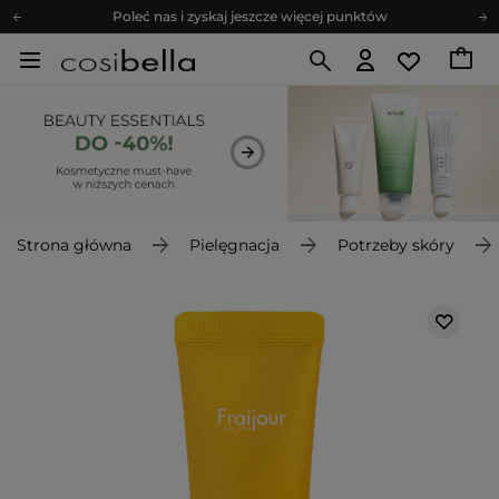
Poleć nas i zyskaj jeszcze więcej punktów
Zapisz się na newsletter pełen porad
Bezpłatne konsultacje kosmetologiczne
Z nami to możliwe! Realizacja zamówienia do 24h.
Poleć nas i zyskaj jeszcze więcej punktów
Zapisz się na newsletter pełen porad
Strona główna
Pielęgnacja
Potrzeby skóry