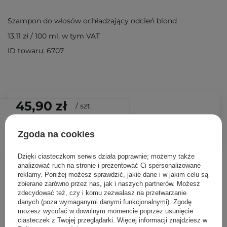
Szampon do włosów ochładzający odcień blond
13,11 zł
/
100 ml
, w tym VAT
ID towaru: 6707
45,90 zł
/
szt.
DODAJ DO KOSZYKA
Zgoda na cookies
Dzięki ciasteczkom serwis działa poprawnie; możemy także
Inni klienci sprawdzali również
analizować ruch na stronie i prezentować Ci spersonalizowane
reklamy. Poniżej możesz sprawdzić, jakie dane i w jakim celu są
zbierane zarówno przez nas, jak i naszych partnerów. Możesz
zdecydować też, czy i komu zezwalasz na przetwarzanie
danych (poza wymaganymi danymi funkcjonalnymi). Zgodę
możesz wycofać w dowolnym momencie poprzez usunięcie
ciasteczek z Twojej przeglądarki. Więcej informacji znajdziesz w