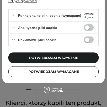
Polityce prywatności
.
Zawsze
Funkcjonalne pliki cookie (wymagane)
aktywne
Analityczne pliki cookie
Reklamowe pliki cookie
PRZECENA
POTWIERDZAM WSZYSTKIE
Masil - 6 Salon Lactobacillus Hair Perfume Oil Moisture -
Olejek Nawilżający do Włosów - 66ml
POTWIERDZAM WYMAGANE
64,00 zł
69,00 zł
Klienci, którzy kupili ten produkt,