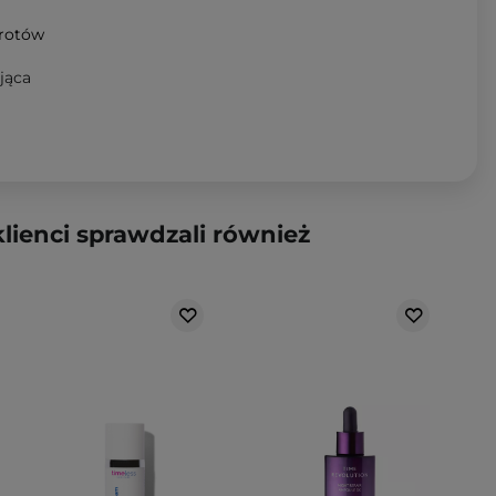
wrotów
jąca
klienci sprawdzali również