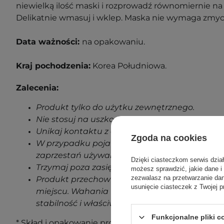
niewielką ilość maski i rozprowadź równomiernie na s
Delikatnie wmasuj i wklep. Maska nie wymaga zmyc
Data ważności:
na opakowaniu.
Kraj pochodzenia:
Korea Południowa.
Zalecenia:
Produkt tylko do użytku zewnętrznego.
Nie stosuj na uszkodzoną skórę.
Unikaj kontaktu z oczami.
Zgoda na cookies
W przypadku pojawienia się jakichkolwiek oz
zaprzestań używania produktu.
Dzięki ciasteczkom serwis dzia
Trzymaj poza zasięgiem dzieci.
możesz sprawdzić, jakie dane i
zezwalasz na przetwarzanie d
Produkt przechowuj w temperaturze pokojowe
usunięcie ciasteczek z Twojej p
miejscu. Wahania temperatur podczas transp
stabilność i właściwości produktu.
Funkcjonalne pliki 
* Skład i opakowanie produktu mogą ulec zmianie. N