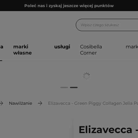
Poleć nas i zyskaj jeszcze więcej punktów
Zapisz się na newsletter pełen porad
Bezpłatne konsultacje kosmetologiczne
Z nami to możliwe! Realizacja zamówienia do 24h.
ja
marki
usługi
Cosibella
mark
Poleć nas i zyskaj jeszcze więcej punktów
własne
Corner
Zapisz się na newsletter pełen porad
Nawilżanie
Elizavecca - Green Piggy Collagen Jella 
Elizavecca 