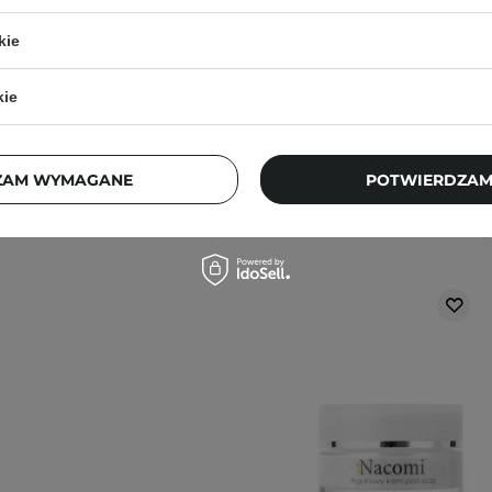
44,00 zł
pytania?
Skontaktuj się z
kie
kie
ZAM WYMAGANE
POTWIERDZAM
Klienci, którz