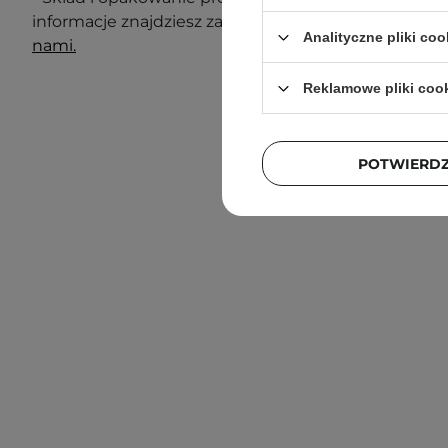
informacje znajdziesz zawsze na opakowaniu. Masz 
Analityczne pliki coo
nami.
Reklamowe pliki coo
POTWIERD