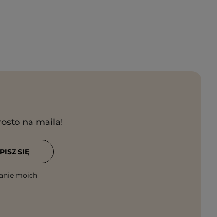
rosto na maila!
PISZ SIĘ
anie moich