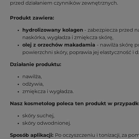
przed działaniem czynników zewnętrznych.
Produkt zawiera:
hydrolizowany kolagen
- zabezpiecza przed n
naskórka, wygładza i zmiękcza skórę,
olej z orzechów makadamia
-
nawilża skórę p
powierzchni skóry, poprawia jej elastyczność i d
Działanie produktu:
nawilża,
odżywia,
zmiękcza i wygładza.
Nasz kosmetolog poleca ten produkt w przypadk
skóry suchej,
skóry odwodnionej.
Sposób aplikacji:
Po oczyszczeniu i tonizacji, za po