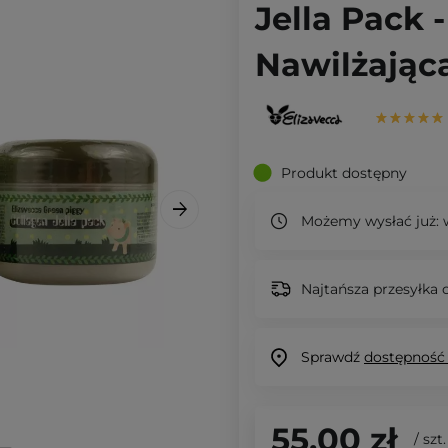
Jella Pack
Nawilżająca
Produkt dostępny
Możemy wysłać już:
w
Najtańsza przesyłka o
Sprawdź
dostępność
55,00 zł
/
szt.