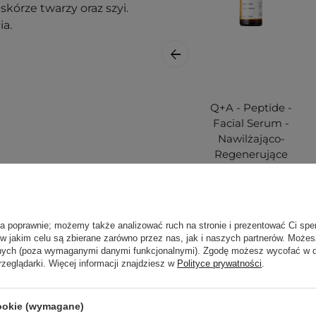
kórze twarzy oraz szyi.
ia.
Q+A - Peptide -
Facial Serum -
Nawilżająco-
Regenerujące
Serum do Twarzy z
Peptydami - 30ml
nak podrażnienia,
ła poprawnie; możemy także analizować ruch na stronie i prezentować Ci spe
 w jakim celu są zbierane zarówno przez nas, jak i naszych partnerów. Może
anych (poza wymaganymi danymi funkcjonalnymi). Zgodę możesz wycofać w
j, w zacienionym
rzeglądarki. Więcej informacji znajdziesz w
Polityce prywatności
.
ortu nie wpłyną na
cookie (wymagane)
ajbardziej aktualne