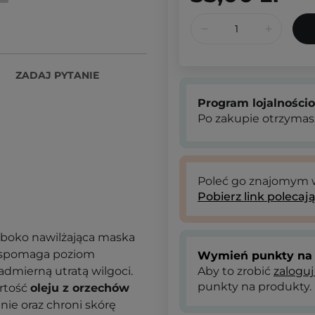
ZADAJ PYTANIE
Program lojalności
Po zakupie otrzymas
Poleć go znajomym
Pobierz link polecaj
ęboko nawilżająca maska
 wspomaga poziom
Wymień punkty na 
admierną utratą wilgoci.
Aby to zrobić
zaloguj
punkty na produkty.
rtość
oleju z orzechów
nie oraz chroni skórę