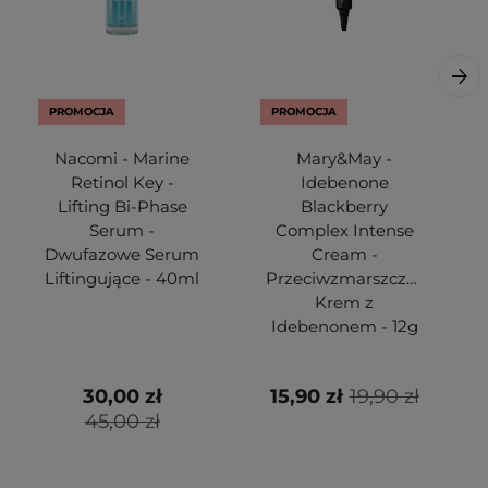
PROMOCJA
PROMOCJA
Nacomi - Marine
Mary&May -
Retinol Key -
Idebenone
Lifting Bi-Phase
Blackberry
Serum -
Complex Intense
Dwufazowe Serum
Cream -
Liftingujące - 40ml
Przeciwzmarszczkowy
Krem z
Idebenonem - 12g
30,00 zł
15,90 zł
19,90 zł
45,00 zł