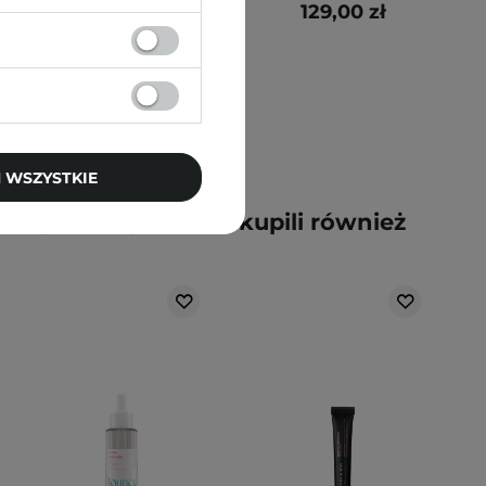
67,20 zł
129,00 zł
84,00 zł
 WSZYSTKIE
y kupili ten produkt, kupili również