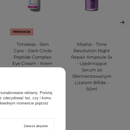
PROMOCJA
Timeless - Skin
Missha - Time
Care - Dark Circle
Revolution Night
Peptide Complex
Repair Ampoule 5x
Eye Cream - Krem
- Ujędrniające
Redukujący Cienie
Serum ze
pod Oczami - 15ml
Sfermentowanym
Lizatem Bifida -
50ml
rsonalizowane reklamy. Poniżej
sz zdecydować też, czy i komu
 dowolnym momencie poprzez
Zawsze aktywne