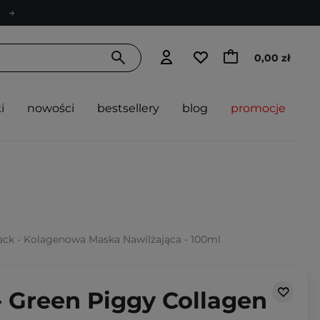
0,00 zł
i
nowości
bestsellery
blog
promocje
Pack - Kolagenowa Maska Nawilżająca - 100ml
- Green Piggy Collagen