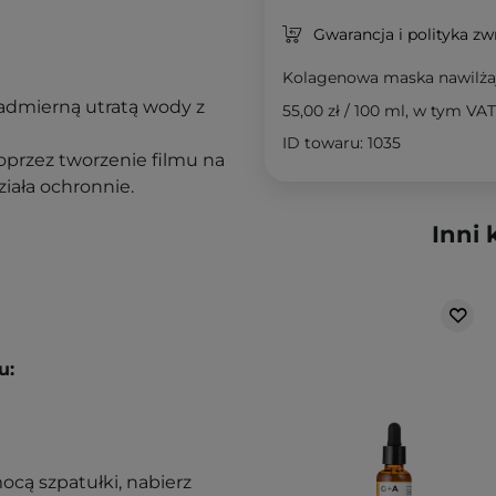
Gwarancja i polityka z
Kolagenowa maska nawilża
admierną utratą wody z
55,00 zł
/
100 ml
, w tym VAT
ID towaru: 1035
oprzez tworzenie filmu na
ziała ochronnie.
Inni 
u:
mocą szpatułki, nabierz