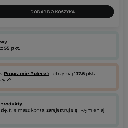
DODAJ DO KOSZYKA
owy
z:
55
pkt.
 w
Programie Poleceń
i otrzymaj
137.5
pkt.
ący
produkty.
 się
. Nie masz konta,
zarejestruj się
i wymieniaj