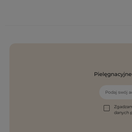
Pielęgnacyjne 
Podaj swój a
Zgadzam
danych p