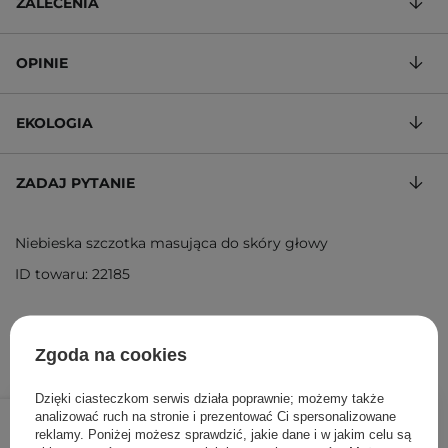
ZALECENIA
OPINIE
EKOLOGIA
ZADAJ PYTANIE
Niebieska szczotka masująca do skóry głowy
ID towaru: 22185
Zgoda na cookies
Dzięki ciasteczkom serwis działa poprawnie; możemy także
45,00 zł
/
szt.
analizować ruch na stronie i prezentować Ci spersonalizowane
reklamy. Poniżej możesz sprawdzić, jakie dane i w jakim celu są