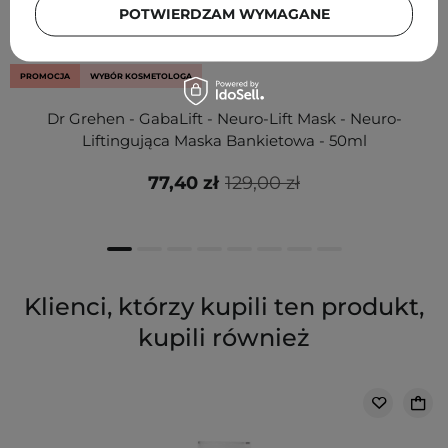
POTWIERDZAM WYMAGANE
PROMOCJA
WYBÓR KOSMETOLOGA
Dr Grehen - GabaLift - Neuro-Lift Mask - Neuro-
Liftingująca Maska Bankietowa - 50ml
77,40 zł
129,00 zł
Klienci, którzy kupili ten produkt,
kupili również