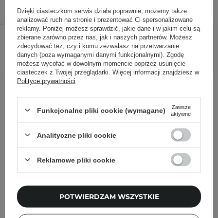
Dzięki ciasteczkom serwis działa poprawnie; możemy także
analizować ruch na stronie i prezentować Ci spersonalizowane
14,00 zł
reklamy. Poniżej możesz sprawdzić, jakie dane i w jakim celu są
/
szt.
zbierane zarówno przez nas, jak i naszych partnerów. Możesz
zdecydować też, czy i komu zezwalasz na przetwarzanie
DODAJ DO KOSZYKA
danych (poza wymaganymi danymi funkcjonalnymi). Zgodę
możesz wycofać w dowolnym momencie poprzez usunięcie
ciasteczek z Twojej przeglądarki. Więcej informacji znajdziesz w
Polityce prywatności
.
Inni klienci sprawdzali również
Zawsze
Funkcjonalne pliki cookie (wymagane)
aktywne
Analityczne pliki cookie
Reklamowe pliki cookie
POTWIERDZAM WSZYSTKIE