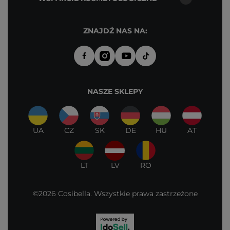
ZNAJDŹ NAS NA:
NASZE SKLEPY
UA
CZ
SK
DE
HU
AT
LT
LV
RO
©2026 Cosibella. Wszystkie prawa zastrzeżone