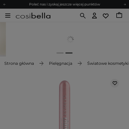
Poleć nas i zyskaj jeszcze więcej punktów
Zapisz się na newsletter pełen porad
Bezpłatne konsultacje kosmetologiczne
Z nami to możliwe! Realizacja zamówienia do 24h.
Poleć nas i zyskaj jeszcze więcej punktów
Zapisz się na newsletter pełen porad
Strona główna
Pielęgnacja
Światowe kosmetyki