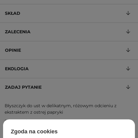
SKŁAD
ZALECENIA
OPINIE
EKOLOGIA
ZADAJ PYTANIE
Błyszczyk do ust w delikatnym, różowym odcieniu z
ekstraktem z ostrej papryki
280,00 zł
/
100 ml
, w tym VAT
ID towaru: 15560
Zgoda na cookies