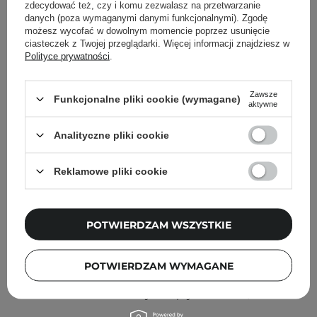
Inni klienci sprawdzali również
zdecydować też, czy i komu zezwalasz na przetwarzanie
danych (poza wymaganymi danymi funkcjonalnymi). Zgodę
możesz wycofać w dowolnym momencie poprzez usunięcie
ciasteczek z Twojej przeglądarki. Więcej informacji znajdziesz w
Polityce prywatności
.
Zawsze
Funkcjonalne pliki cookie (wymagane)
aktywne
Analityczne pliki cookie
Reklamowe pliki cookie
POTWIERDZAM WSZYSTKIE
PROMOCJA
WYBÓR KOSMETOLOGA
POTWIERDZAM WYMAGANE
Medicube - Deep Peptide Mask - Rozświetlająca Maska
w Płachcie do Twarzy z Peptydami - 1szt/27ml