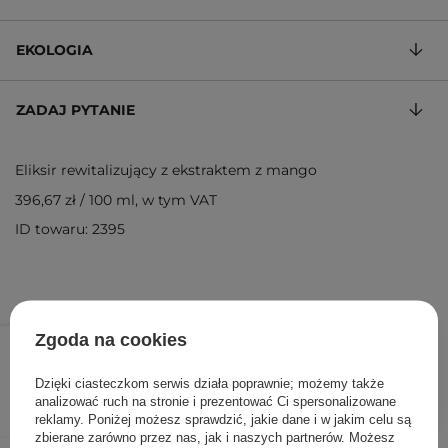
EKOLOGIA
ZADAJ PYTANIE
Eliksir rewitalizujący z ekstraktem z mango
396,67 zł
/
100 ml
, w tym VAT
ID towaru: 2395
119,00 zł
Zgoda na cookies
/
szt.
Dzięki ciasteczkom serwis działa poprawnie; możemy także
DODAJ DO KOSZYKA
analizować ruch na stronie i prezentować Ci spersonalizowane
reklamy. Poniżej możesz sprawdzić, jakie dane i w jakim celu są
zbierane zarówno przez nas, jak i naszych partnerów. Możesz