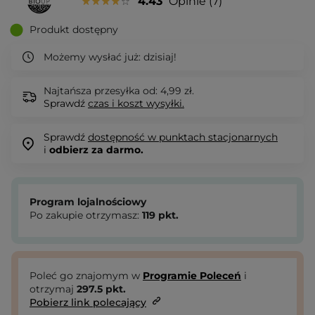
4.43
Opinie
7
Produkt dostępny
Możemy wysłać już:
dzisiaj!
Najtańsza przesyłka od: 4,99 zł.
Sprawdź
czas i koszt wysyłki.
Sprawdź
dostępność w punktach stacjonarnych
i
odbierz za darmo.
Program lojalnościowy
Po zakupie otrzymasz:
119
pkt.
Poleć go znajomym w
Programie Poleceń
i
otrzymaj
297.5
pkt.
Pobierz link polecający