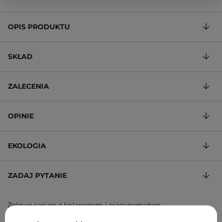
OPIS PRODUKTU
SKŁAD
ZALECENIA
OPINIE
EKOLOGIA
ZADAJ PYTANIE
Żelowe serum z kolagenem i niacynamidem
152,80 zł
/
100 g
, w tym VAT