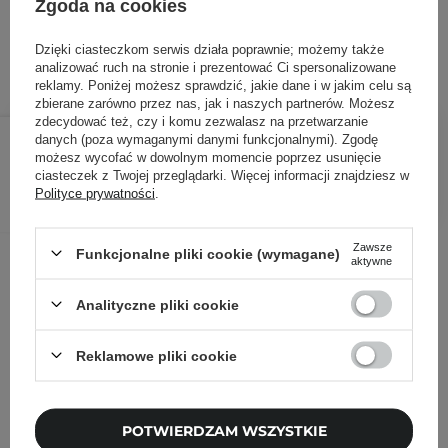
Zgoda na cookies
ID towaru: 24531
Dzięki ciasteczkom serwis działa poprawnie; możemy także
analizować ruch na stronie i prezentować Ci spersonalizowane
reklamy. Poniżej możesz sprawdzić, jakie dane i w jakim celu są
zbierane zarówno przez nas, jak i naszych partnerów. Możesz
zdecydować też, czy i komu zezwalasz na przetwarzanie
76,40 zł
89,90 zł
/
szt.
danych (poza wymaganymi danymi funkcjonalnymi). Zgodę
możesz wycofać w dowolnym momencie poprzez usunięcie
ciasteczek z Twojej przeglądarki. Więcej informacji znajdziesz w
DODAJ DO KOSZYKA
Polityce prywatności
.
Zawsze
Inni klienci sprawdzali również
Funkcjonalne pliki cookie (wymagane)
aktywne
Analityczne pliki cookie
Reklamowe pliki cookie
POTWIERDZAM WSZYSTKIE