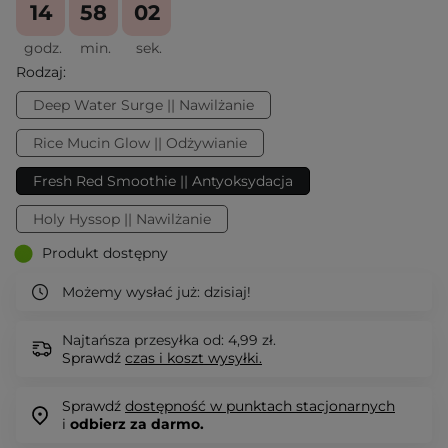
14
58
02
godz.
min.
sek.
Rodzaj:
Deep Water Surge || Nawilżanie
Rice Mucin Glow || Odżywianie
Fresh Red Smoothie || Antyoksydacja
Holy Hyssop || Nawilżanie
Produkt dostępny
Możemy wysłać już:
dzisiaj!
Najtańsza przesyłka od: 4,99 zł.
Sprawdź
czas i koszt wysyłki.
Sprawdź
dostępność w punktach stacjonarnych
i
odbierz za darmo.