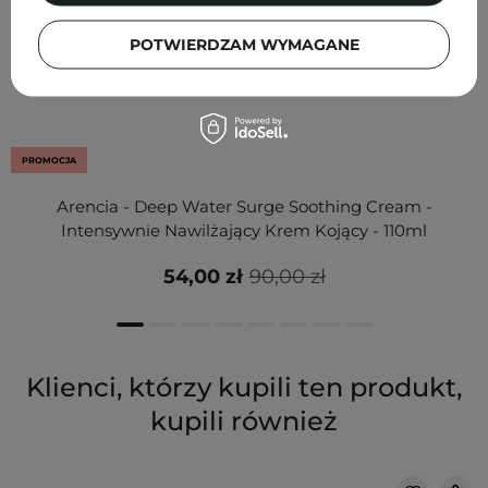
POTWIERDZAM WYMAGANE
PROMOCJA
Arencia - Deep Water Surge Soothing Cream -
Intensywnie Nawilżający Krem Kojący - 110ml
54,00 zł
90,00 zł
Klienci, którzy kupili ten produkt,
kupili również