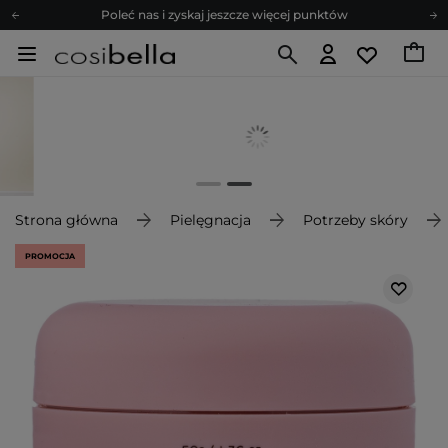
Poleć nas i zyskaj jeszcze więcej punktów
Zapisz się na newsletter pełen porad
Bezpłatne konsultacje kosmetologiczne
Z nami to możliwe! Realizacja zamówienia do 24h.
Poleć nas i zyskaj jeszcze więcej punktów
Zapisz się na newsletter pełen porad
Strona główna
Pielęgnacja
Potrzeby skóry
PROMOCJA