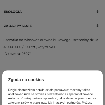
EKOLOGIA
ZADAJ PYTANIE
Szczotka do włosów z drewna bukowego i szczeciny dzika
4 000,00 zł
/
100 szt.
, w tym VAT
ID towaru: 26974
40,00 zł
Zgoda na cookies
/
szt.
Dzięki ciasteczkom serwis działa poprawnie; możemy także
DODAJ DO KOSZYKA
analizować ruch na stronie i prezentować Ci spersonalizowane
reklamy. Poniżej możesz sprawdzić, jakie dane i w jakim celu są
zbierane zarówno przez nas, jak i naszych partnerów. Możesz