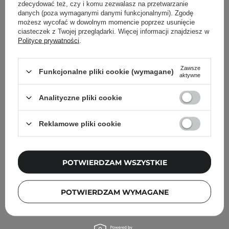
Inni klienci sprawdzali również
zdecydować też, czy i komu zezwalasz na przetwarzanie
danych (poza wymaganymi danymi funkcjonalnymi). Zgodę
możesz wycofać w dowolnym momencie poprzez usunięcie
ciasteczek z Twojej przeglądarki. Więcej informacji znajdziesz w
Polityce prywatności
.
Zawsze
Funkcjonalne pliki cookie (wymagane)
aktywne
Analityczne pliki cookie
Reklamowe pliki cookie
POTWIERDZAM WSZYSTKIE
PROMOCJA
POTWIERDZAM WYMAGANE
Nuxe - Creme Fraiche de Beauté - Krem Nawilżający
3w1 - 100ml