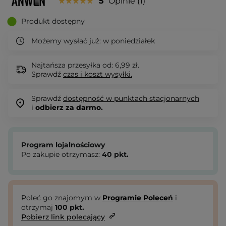
5
Opinie
1
Produkt dostępny
Możemy wysłać już:
w poniedziałek
Najtańsza przesyłka od: 6,99 zł.
Sprawdź
czas i koszt wysyłki.
Sprawdź
dostępność w punktach stacjonarnych
i
odbierz za darmo.
Program lojalnościowy
Po zakupie otrzymasz:
40
pkt.
Poleć go znajomym w
Programie Poleceń
i
otrzymaj
100
pkt.
Pobierz link polecający