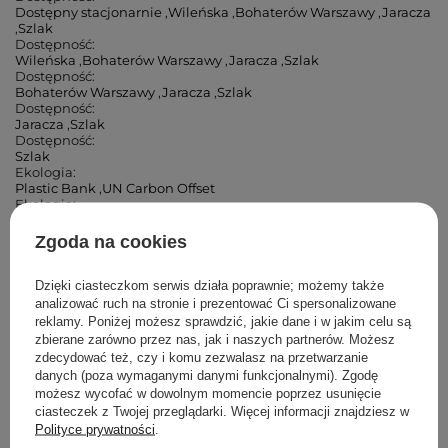
Dostępny stacjonarnie
,
Wileńska
,
Bohaterów Warszawy
,
Jaracza
,
Szlak
Dostępność:
Wileńska
,
Bohaterów Warszawy
,
Jaracza
,
Szlak
Dostępność:
Bohaterów Warszawy
,
Jaracza
,
Szlak
Dostępność:
Jaracza
,
Szlak
Dostępność:
Szlak
Ekologia:
Plastic Bank
,
UN Carbon Offset
Ekologia:
UN Carbon Offset
Zgoda na cookies
Cosibella Corner (Andrzeja)
Dzięki ciasteczkom serwis działa poprawnie; możemy także
analizować ruch na stronie i prezentować Ci spersonalizowane
Cosibella Corner (Łucka)
reklamy. Poniżej możesz sprawdzić, jakie dane i w jakim celu są
zbierane zarówno przez nas, jak i naszych partnerów. Możesz
zdecydować też, czy i komu zezwalasz na przetwarzanie
Cosibella Corner (Woronicza)
danych (poza wymaganymi danymi funkcjonalnymi). Zgodę
możesz wycofać w dowolnym momencie poprzez usunięcie
Cosibella Corner (Wileńska)
ciasteczek z Twojej przeglądarki. Więcej informacji znajdziesz w
Polityce prywatności
.