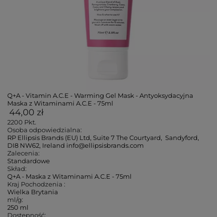
Q+A - Vitamin A.C.E - Warming Gel Mask - Antyoksydacyjna
Maska z Witaminami A.C.E - 75ml
44,00 zł
2200
Pkt.
Osoba odpowiedzialna:
RP Ellipsis Brands (EU) Ltd, Suite 7 The Courtyard, Sandyford,
DI8 NW62, Ireland info@ellipsisbrands.com
Zalecenia:
Standardowe
Skład:
Q+A - Maska z Witaminami A.C.E - 75ml
Kraj Pochodzenia :
Wielka Brytania
ml/g:
250 ml
Dostępność: