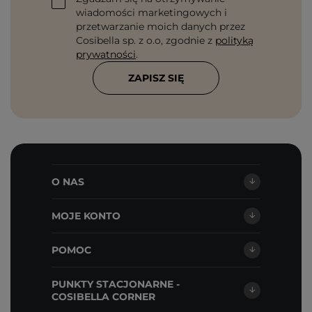
wiadomości marketingowych i
przetwarzanie moich danych przez
Cosibella sp. z o.o, zgodnie z
polityką
prywatności
.
ZAPISZ SIĘ
O NAS
MOJE KONTO
POMOC
PUNKTY STACJONARNE -
COSIBELLA CORNER