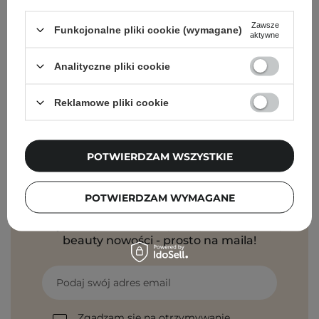
Cosibella Corner (Bohaterów Warszawy)
Zawsze
Funkcjonalne pliki cookie (wymagane)
aktywne
Cosibella Corner (Tadeusza Kościuszki)
Analityczne pliki cookie
Cosibella Corner (Jaracza)
Reklamowe pliki cookie
Cosibella Corner (Szlak)
POTWIERDZAM WSZYSTKIE
Newsletter Cosibella
POTWIERDZAM WYMAGANE
Pielęgnacyjne checklisty, eksperckie porady,
beauty nowości - prosto na maila!
Podaj swój adres email
Zgadzam się na otrzymywanie