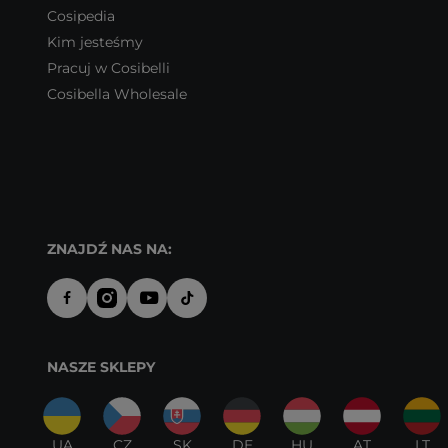
Cosipedia
Kim jesteśmy
Pracuj w Cosibelli
Cosibella Wholesale
ZNAJDŹ NAS NA:
NASZE SKLEPY
UA
CZ
SK
DE
HU
AT
LT