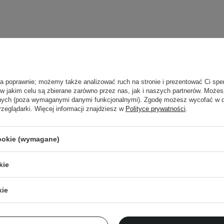
ła poprawnie; możemy także analizować ruch na stronie i prezentować Ci spe
 w jakim celu są zbierane zarówno przez nas, jak i naszych partnerów. Może
anych (poza wymaganymi danymi funkcjonalnymi). Zgodę możesz wycofać w
rzeglądarki. Więcej informacji znajdziesz w
Polityce prywatności
.
cookie (wymagane)
Newsletter Cosibella
kie
checklisty, eksperckie porady, beauty nowości - p
kie
dres email
ZA