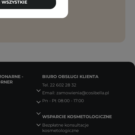
 WSZYSTKIE
anie moich
JONARNE -
BIURO OBSŁUGI KLIENTA
ORNER
Tel.
22 602 28 32
Email:
zamowienia@cosibella.pl
Pn - Pt 08:00 - 17:00
WSPARCIE KOSMETOLOGICZNE
Bezpłatne konsultacje
kosmetologiczne