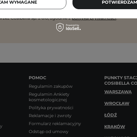
ZAM WYMAGANE
POTWIERDZAM
 się na otrzymywanie wiadomości marketingowych i przetwarz
rzez Cosibella sp. z o.o, zgodnie z
polityką prywatności
.
POMOC
PUNKTY STAC
COSIBELLA C
Regulamin zakupów
WARSZAWA
Regulamin Ankiety
kosmetologicznej
WROCŁAW
Polityka prywatności
ŁÓDŹ
Reklamacje i zwroty
Formularz reklamacyjny
wy
KRAKÓW
Odstąp od umowy