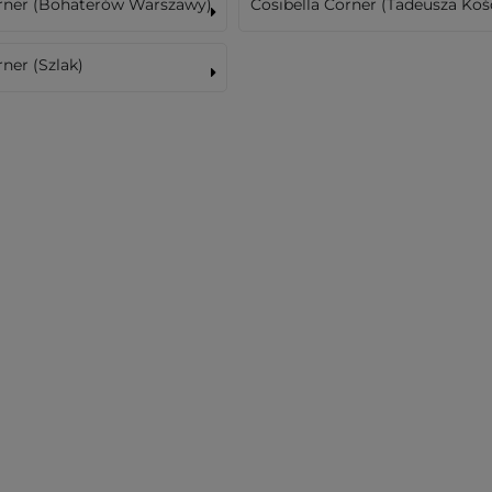
orner (Bohaterów Warszawy)
Cosibella Corner (Tadeusza Koś
rner (Szlak)