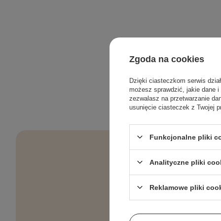
Zgoda na cookies
Dzięki ciasteczkom serwis dzia
możesz sprawdzić, jakie dane i
zezwalasz na przetwarzanie d
usunięcie ciasteczek z Twojej p
Funkcjonalne pliki 
Analityczne pliki coo
Pielęgnacyjne 
Reklamowe pliki coo
Podaj swój a