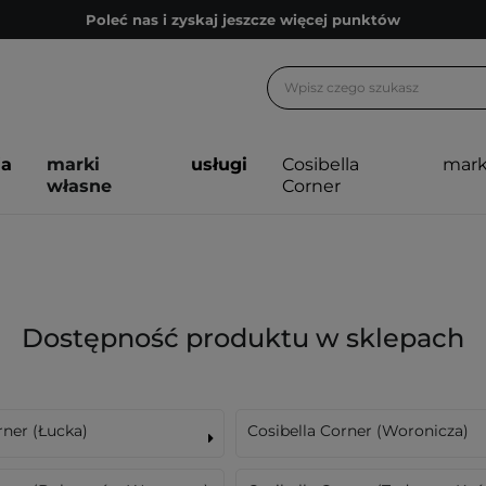
Poleć nas i zyskaj jeszcze więcej punktów
Zapisz się na newsletter pełen porad
Bezpłatne konsultacje kosmetologiczne
Z nami to możliwe! Realizacja zamówienia do 24h.
ja
marki
usługi
Cosibella
mark
Poleć nas i zyskaj jeszcze więcej punktów
własne
Corner
Zapisz się na newsletter pełen porad
Dostępność produktu w sklepach
rner (Łucka)
Cosibella Corner (Woronicza)