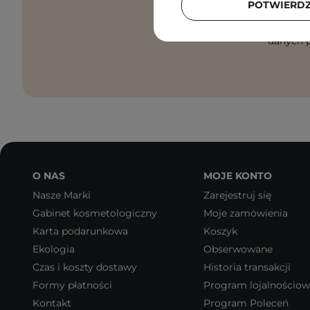
POTWIERD
Zgadzam
danych p
O NAS
MOJE KONTO
Nasze Marki
Zarejestruj się
Gabinet kosmetologiczny
Moje zamówienia
Karta podarunkowa
Koszyk
Ekologia
Obserwowane
Czas i koszty dostawy
Historia transakcji
Formy płatności
Program lojalnościo
Kontakt
Program Poleceń