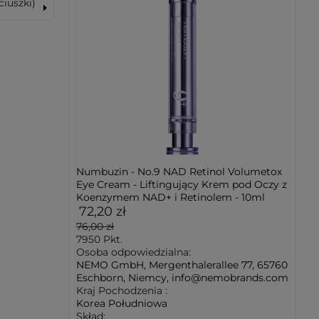
ciuszki)
Numbuzin - No.9 NAD Retinol Volumetox
Eye Cream - Liftingujący Krem pod Oczy z
Koenzymem NAD+ i Retinolem - 10ml
72,20 zł
76,00 zł
7950
Pkt.
Osoba odpowiedzialna:
NEMO GmbH, Mergenthalerallee 77, 65760
Eschborn, Niemcy, info@nemobrands.com
Kraj Pochodzenia :
Korea Południowa
Skład: