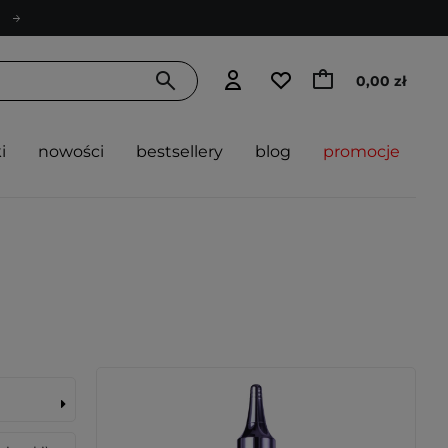
0,00 zł
i
nowości
bestsellery
blog
promocje