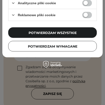
Analityczne pliki cookie
Reklamowe pliki cookie
Newsletter Cosibella
POTWIERDZAM WSZYSTKIE
Pielęgnacyjne checklisty, eksperckie porady,
beauty nowości - prosto na maila!
POTWIERDZAM WYMAGANE
Podaj swój adres email
Zgadzam się na otrzymywanie
wiadomości marketingowych i
przetwarzanie moich danych przez
Cosibella sp. z o.o, zgodnie z
polityką
prywatności
.
ZAPISZ SIĘ