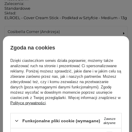
Zalecenia:
Standardowe
Skład:
ELROEL - Cover Cream Stick - Podkład w Sztyfcie - Medium - 13g
Cosibella Corner (Andrzeja)
Cosibella Corner (Łucka)
Zgoda na cookies
Cosibella Corner (Woronicza)
Dzięki ciasteczkom serwis działa poprawnie; możemy także
analizować ruch na stronie i prezentować Ci spersonalizowane
reklamy. Poniżej możesz sprawdzić, jakie dane i w jakim celu są
Cosibella Corner (Wileńska)
zbierane zarówno przez nas, jak i naszych partnerów. Możesz
zdecydować też, czy i komu zezwalasz na przetwarzanie
danych (poza wymaganymi danymi funkcjonalnymi). Zgodę
Cosibella Corner (Bohaterów Warszawy)
możesz wycofać w dowolnym momencie poprzez usunięcie
ciasteczek z Twojej przeglądarki. Więcej informacji znajdziesz w
Cosibella Corner (Tadeusza Kościuszki)
Polityce prywatności
.
Cosibella Corner (Jaracza)
Zawsze
Funkcjonalne pliki cookie (wymagane)
aktywne
Cosibella Corner (Szlak)