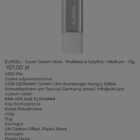
ELROEL - Cover Cream Stick - Podkład w Sztyfcie - Medium - 13g
157,00 zł
4950
Pkt.
Osoba odpowiedzialna:
CDRI GERMANY GmbH / Am Kronberger Hang 2, 65824
Schwalbacham am Taunus, Germany; email: info@cdri.pro
custom-label:
###-45% kod: ELR45###
Kraj Pochodzenia :
Korea Południowa
ml/g:
13 g
Ekologia:
UN Carbon Offset
,
Plastic Bank
Ekologia:
Plastic Bank