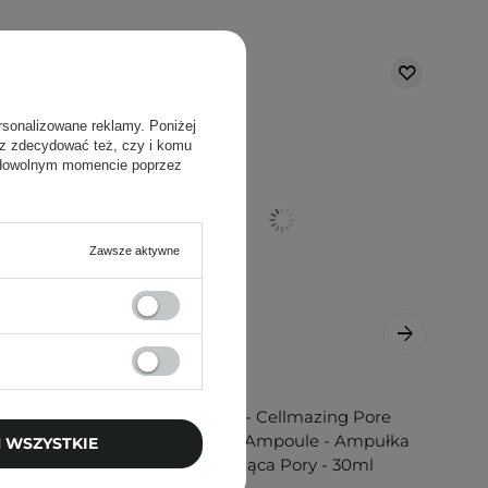
rsonalizowane reklamy. Poniżej
sz zdecydować też, czy i komu
 dowolnym momencie poprzez
Zawsze aktywne
al 1 -
Torriden - Cellmazing Pore
 Serum
Perfecting Ampoule - Ampułka
 WSZYSTKIE
- 30ml
Zwężająca Pory - 30ml