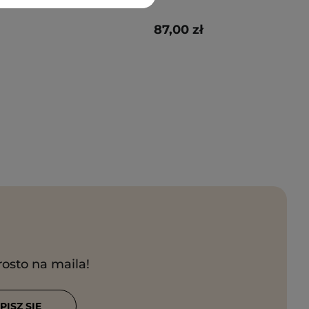
87,00 zł
rosto na maila!
PISZ SIĘ