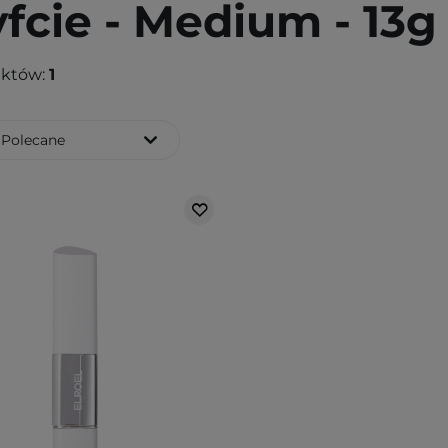
yfcie - Medium - 13g
uktów:
1
Polecane