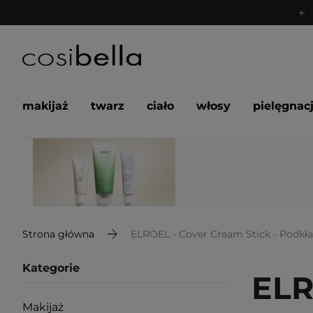
makijaż
twarz
ciało
włosy
pielęgnac
Strona główna
ELROEL - Cover Cream Stick - Podkła
Kategorie
ELR
Makijaż