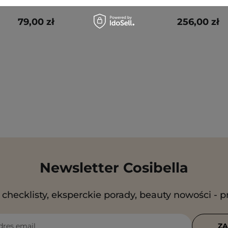
79,00 zł
256,00 zł
Newsletter Cosibella
checklisty, eksperckie porady, beauty nowości - p
dres email
ZA