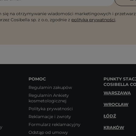
 się na otrzymywanie wiadomości marketingowych i przetwarz
rzez Cosibella sp. z o.o, zgodnie z
polityką prywatności
.
POMOC
PUNKTY STAC
COSIBELLA C
Regulamin zakupów
WARSZAWA
Regulamin Ankiety
kosmetologicznej
WROCŁAW
Polityka prywatności
ŁÓDŹ
Reklamacje i zwroty
Formularz reklamacyjny
wy
KRAKÓW
Odstąp od umowy