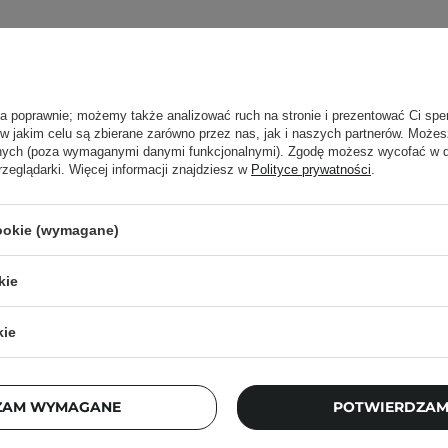
ła poprawnie; możemy także analizować ruch na stronie i prezentować Ci spe
 w jakim celu są zbierane zarówno przez nas, jak i naszych partnerów. Może
anych (poza wymaganymi danymi funkcjonalnymi). Zgodę możesz wycofać w
rzeglądarki. Więcej informacji znajdziesz w
Polityce prywatności
.
cookie (wymagane)
kie
kie
en - Dive-In For Men All In
Medik8 - Crystal Retin
 Nawilżająca Emulsja do
Stabilne i Delikatne
ZAM WYMAGANE
POTWIERDZAM
Twarzy - 200g
Przeciwstarzeniowe 