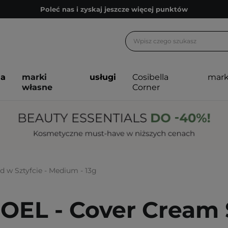
Poleć nas i zyskaj jeszcze więcej punktów
Zapisz się na newsletter pełen porad
Bezpłatne konsultacje kosmetologiczne
Z nami to możliwe! Realizacja zamówienia do 24h.
ja
marki
usługi
Cosibella
mark
Poleć nas i zyskaj jeszcze więcej punktów
własne
Corner
Zapisz się na newsletter pełen porad
d w Sztyfcie - Medium - 13g
OEL - Cover Cream 