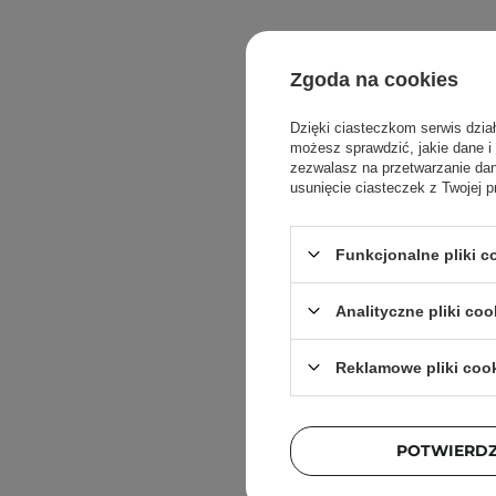
Zgoda na cookies
Dzięki ciasteczkom serwis dzia
możesz sprawdzić, jakie dane i
zezwalasz na przetwarzanie d
usunięcie ciasteczek z Twojej p
Funkcjonalne pliki 
Analityczne pliki coo
Reklamowe pliki coo
Torrid
One -
POTWIERD