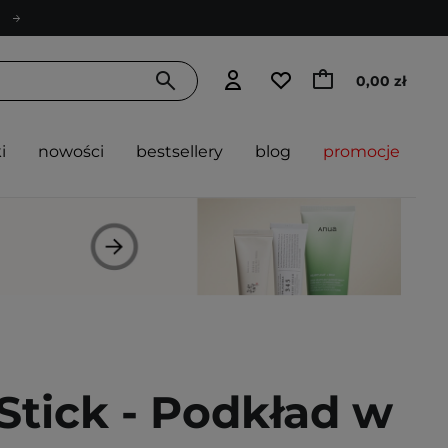
0,00 zł
i
nowości
bestsellery
blog
promocje
Stick - Podkład w