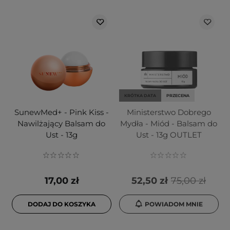
KRÓTKA DATA
PRZECENA
SunewMed+ - Pink Kiss -
Ministerstwo Dobrego
Nawilżający Balsam do
Mydła - Miód - Balsam do
Ust - 13g
Ust - 13g OUTLET
17,00 zł
52,50 zł
75,00 zł
DODAJ DO KOSZYKA
POWIADOM MNIE