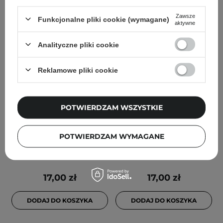
Zawsze
Funkcjonalne pliki cookie (wymagane)
aktywne
Analityczne pliki cookie
Reklamowe pliki cookie
POTWIERDZAM WSZYSTKIE
SunewMed+ - Pear Kiss -
SunewMed+ - His Kiss -
Nawilżający Balsam do
Nawilżający Balsam do
Ust - 13g
Ust - 13g
POTWIERDZAM WYMAGANE
17,00 zł
17,00 zł
DODAJ DO KOSZYKA
DODAJ DO KOSZYKA