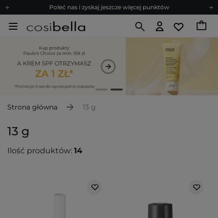
Poleć nas i zyskaj jeszcze więcej punktów
Zapisz się na newsletter pełen porad
Bezpłatne konsultacje kosmetologiczne
Z nami to możliwe! Realizacja zamówienia do 24h.
Poleć nas i zyskaj jeszcze więcej punktów
Zapisz się na newsletter pełen porad
Strona główna
13 g
13 g
Ilość produktów:
14