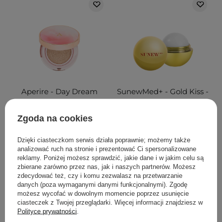
Aperire - Day Dream
SunewMed+ - Gold Kiss -
Cover Cushion
Nawilżający Balsam do
SPF50+/PA++++ - 03 Tan
Ust - 13g
Zgoda na cookies
Beige - Kryjący Podkład
Cushion - 13 g
Dzięki ciasteczkom serwis działa poprawnie; możemy także
analizować ruch na stronie i prezentować Ci spersonalizowane
reklamy. Poniżej możesz sprawdzić, jakie dane i w jakim celu są
zbierane zarówno przez nas, jak i naszych partnerów. Możesz
zdecydować też, czy i komu zezwalasz na przetwarzanie
89,00 zł
17,00 zł
danych (poza wymaganymi danymi funkcjonalnymi). Zgodę
możesz wycofać w dowolnym momencie poprzez usunięcie
ciasteczek z Twojej przeglądarki. Więcej informacji znajdziesz w
DODAJ DO KOSZYKA
DODAJ DO KOSZYKA
Polityce prywatności
.