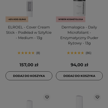
-45% KOD: ELR45
WYBÓR KOSMETOLOGA
ELROEL - Cover Cream
Dermalogica - Daily
Stick - Podkład w Sztyfcie
Microfoliant -
- Medium - 13g
Enzymatyczny Puder
Ryżowy - 13g
8
86
157,00 zł
94,00 zł
DODAJ DO KOSZYKA
DODAJ DO KOSZYKA