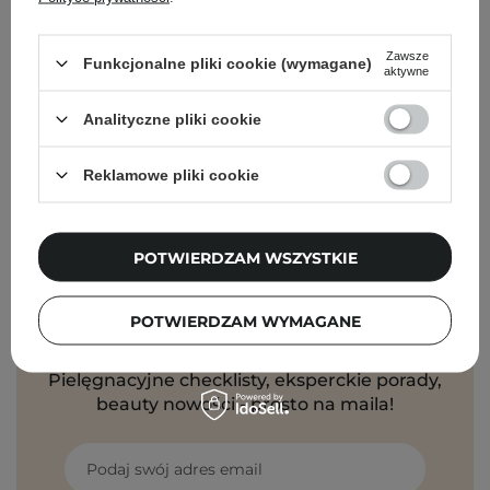
Cosibella Corner (Bohaterów Warszawy)
Zawsze
Funkcjonalne pliki cookie (wymagane)
aktywne
Cosibella Corner (Tadeusza Kościuszki)
Analityczne pliki cookie
Cosibella Corner (Jaracza)
Reklamowe pliki cookie
Cosibella Corner (Szlak)
POTWIERDZAM WSZYSTKIE
POTWIERDZAM WYMAGANE
Newsletter Cosibella
Pielęgnacyjne checklisty, eksperckie porady,
beauty nowości - prosto na maila!
Podaj swój adres email