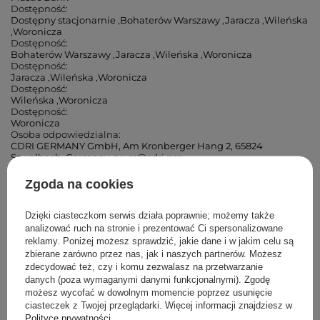
Dostępność:
Dostępny stacjonarnie
,
Bohaterów Warszawy
,
Jaracza
,
Wileńska
,
Woronicza
Dostępność:
Bohaterów Warszawy
,
Jaracza
,
Wileńska
,
Woronicza
Dostępność:
Jaracza
,
Wileńska
,
Woronicza
Dostępność:
Wileńska
,
Woronicza
Dostępność:
Woronicza
Osoba odpowiedzialna:
CDRI GERMANY GmbH, Am Kronberger Hang 2, 65824
Scwalbach, Germany, eu.cs@cdri.pro
Kraj Pochodzenia :
Korea Południowa
Zgoda na cookies
Cosibella Corner (Andrzeja)
Dzięki ciasteczkom serwis działa poprawnie; możemy także
analizować ruch na stronie i prezentować Ci spersonalizowane
reklamy. Poniżej możesz sprawdzić, jakie dane i w jakim celu są
Cosibella Corner (Łucka)
zbierane zarówno przez nas, jak i naszych partnerów. Możesz
zdecydować też, czy i komu zezwalasz na przetwarzanie
danych (poza wymaganymi danymi funkcjonalnymi). Zgodę
Cosibella Corner (Woronicza)
możesz wycofać w dowolnym momencie poprzez usunięcie
ciasteczek z Twojej przeglądarki. Więcej informacji znajdziesz w
Cosibella Corner (Wileńska)
Polityce prywatności
.