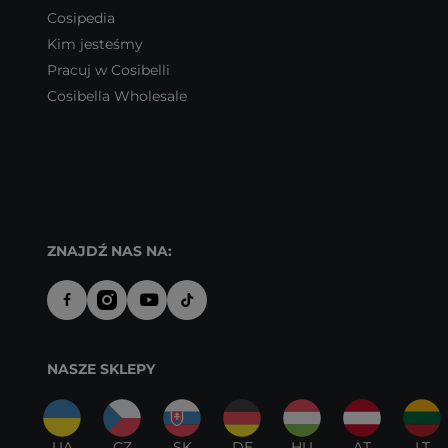
Cosipedia
Kim jesteśmy
Pracuj w Cosibelli
Cosibella Wholesale
ZNAJDŹ NAS NA:
NASZE SKLEPY
UA
CZ
SK
DE
HU
AT
LT