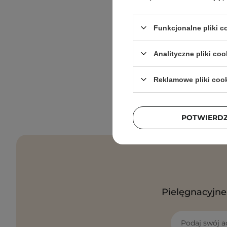
Funkcjonalne pliki 
Analityczne pliki coo
Reklamowe pliki coo
POTWIERD
Pielęgnacyjne 
Podaj swój a