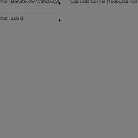
orner (Bohaterów Warszawy)
Cosibella Corner (Tadeusza Koś
rner (Szlak)