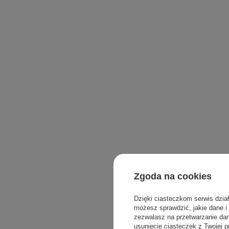
Zgoda na cookies
Dzięki ciasteczkom serwis dzia
możesz sprawdzić, jakie dane i
zezwalasz na przetwarzanie d
usunięcie ciasteczek z Twojej p