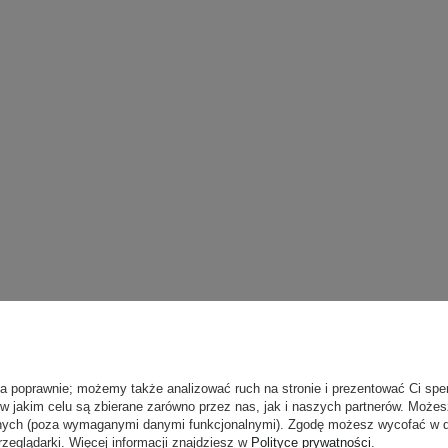
ła poprawnie; możemy także analizować ruch na stronie i prezentować Ci spe
 w jakim celu są zbierane zarówno przez nas, jak i naszych partnerów. Może
anych (poza wymaganymi danymi funkcjonalnymi). Zgodę możesz wycofać w
rzeglądarki. Więcej informacji znajdziesz w
Polityce prywatności
.