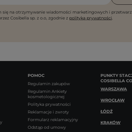
 się na otrzymywanie wiadomości marketingowych i przetwarz
rzez Cosibella sp. z o.o, zgodnie z
polityką prywatności
.
POMOC
PUNKTY STAC
COSIBELLA C
Regulamin zakupów
WARSZAWA
Regulamin Ankiety
kosmetologicznej
WROCŁAW
Polityka prywatności
ŁÓDŹ
Reklamacje i zwroty
Formularz reklamacyjny
wy
KRAKÓW
Odstąp od umowy