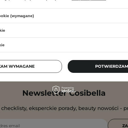
cookie (wymagane)
kie
kie
ZAM WYMAGANE
POTWIERDZAM
Newsletter Cosibella
checklisty, eksperckie porady, beauty nowości - p
dres email
ZA