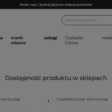
Poleć nas i zyskaj jeszcze więcej punktów
Zapisz się na newsletter pełen porad
Bezpłatne konsultacje kosmetologiczne
Z nami to możliwe! Realizacja zamówienia do 24h.
ja
marki
usługi
Cosibella
mark
Poleć nas i zyskaj jeszcze więcej punktów
własne
Corner
Zapisz się na newsletter pełen porad
Dostępność produktu w sklepach
rner (Łucka)
Cosibella Corner (Woronicza)