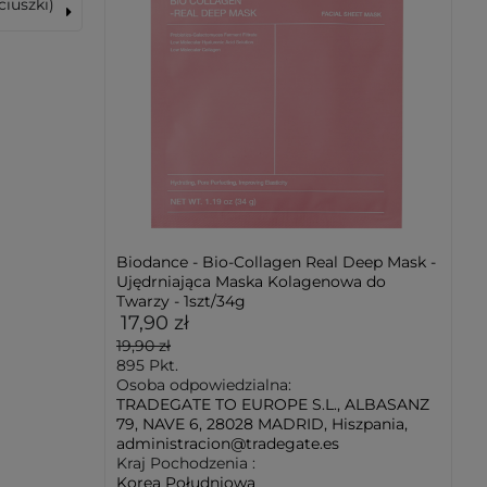
ciuszki)
Biodance - Bio-Collagen Real Deep Mask -
Ujędrniająca Maska Kolagenowa do
Twarzy - 1szt/34g
17,90 zł
19,90 zł
895
Pkt.
Osoba odpowiedzialna:
TRADEGATE TO EUROPE S.L., ALBASANZ
79, NAVE 6, 28028 MADRID, Hiszpania,
administracion@tradegate.es
Kraj Pochodzenia :
Korea Południowa