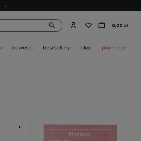
0,00 zł
i
nowości
bestsellery
blog
promocje