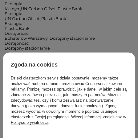
Ekologia:
Ma:nyo
,
UN Carbon Offset
,
Plastic Bank
Ekologia:
UN Carbon Offset
,
Plastic Bank
Ekologia:
Plastic Bank
Dostępność:
Bohaterów Warszawy
,
Dostępny stacjonarnie
Dostępność:
Dostępny stacjonarnie
Cosibella Corner (Andrzeja)
Zgoda na cookies
Cosibella Corner (Łucka)
Dzięki ciasteczkom serwis działa poprawnie; możemy także
analizować ruch na stronie i prezentować Ci spersonalizowane
reklamy. Poniżej możesz sprawdzić, jakie dane i w jakim celu są
Cosibella Corner (Woronicza)
zbierane zarówno przez nas, jak i naszych partnerów. Możesz
zdecydować też, czy i komu zezwalasz na przetwarzanie
danych (poza wymaganymi danymi funkcjonalnymi). Zgodę
Cosibella Corner (Wileńska)
możesz wycofać w dowolnym momencie poprzez usunięcie
ciasteczek z Twojej przeglądarki. Więcej informacji znajdziesz w
Cosibella Corner (Bohaterów Warszawy)
Polityce prywatności
.
Cosibella Corner (Tadeusza Kościuszki)