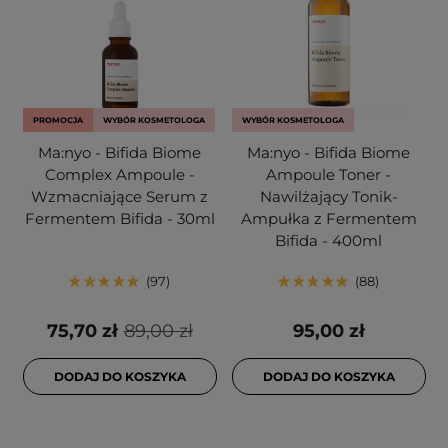
PROMOCJA
WYBÓR KOSMETOLOGA
WYBÓR KOSMETOLOGA
Ma:nyo - Bifida Biome
Ma:nyo - Bifida Biome
Complex Ampoule -
Ampoule Toner -
Wzmacniające Serum z
Nawilżający Tonik-
Fermentem Bifida - 30ml
Ampułka z Fermentem
Bifida - 400ml
97
88
75,70 zł
89,00 zł
95,00 zł
DODAJ DO KOSZYKA
DODAJ DO KOSZYKA