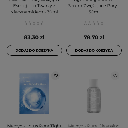
Esencja do Twarzy z
Serum Zwężające Pory -
Niacynamidem - 30ml
30ml
83,30 zł
78,70 zł
DODAJ DO KOSZYKA
DODAJ DO KOSZYKA
Ma:nyo - Lotus Pore Tight
Ma:nyo - Pure Cleansing