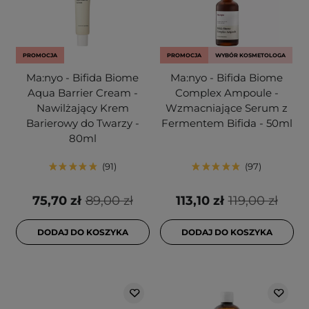
PROMOCJA
PROMOCJA
WYBÓR KOSMETOLOGA
Ma:nyo - Bifida Biome
Ma:nyo - Bifida Biome
Aqua Barrier Cream -
Complex Ampoule -
Nawilżający Krem
Wzmacniające Serum z
Barierowy do Twarzy -
Fermentem Bifida - 50ml
80ml
91
97
75,70 zł
89,00 zł
113,10 zł
119,00 zł
DODAJ DO KOSZYKA
DODAJ DO KOSZYKA