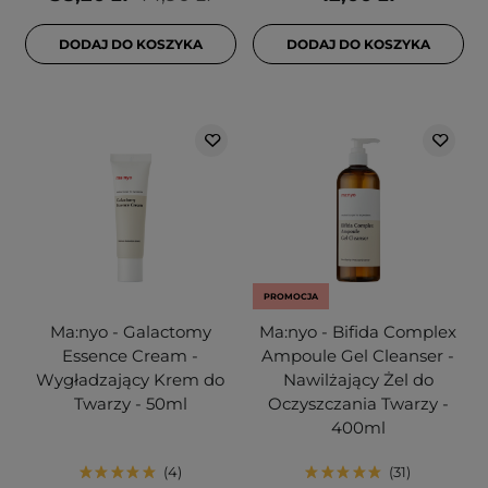
DODAJ DO KOSZYKA
DODAJ DO KOSZYKA
PROMOCJA
Ma:nyo - Galactomy
Ma:nyo - Bifida Complex
Essence Cream -
Ampoule Gel Cleanser -
Wygładzający Krem do
Nawilżający Żel do
Twarzy - 50ml
Oczyszczania Twarzy -
400ml
4
31