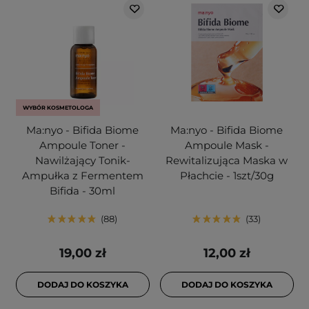
WYBÓR KOSMETOLOGA
Ma:nyo - Bifida Biome
Ma:nyo - Bifida Biome
Ampoule Toner -
Ampoule Mask -
Nawilżający Tonik-
Rewitalizująca Maska w
Ampułka z Fermentem
Płachcie - 1szt/30g
Bifida - 30ml
88
33
19,00 zł
12,00 zł
DODAJ DO KOSZYKA
DODAJ DO KOSZYKA