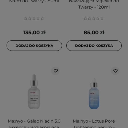
Krem do Twarzy - 80ml
Nawilżająca Mgiełka do
Twarzy - 120ml
135,00 zł
85,00 zł
DODAJ DO KOSZYKA
DODAJ DO KOSZYKA
Ma:nyo - Galac Niacin 3.0
Ma:nyo - Lotus Pore
Essence - Rozjaśniająca
Tightening Serum -