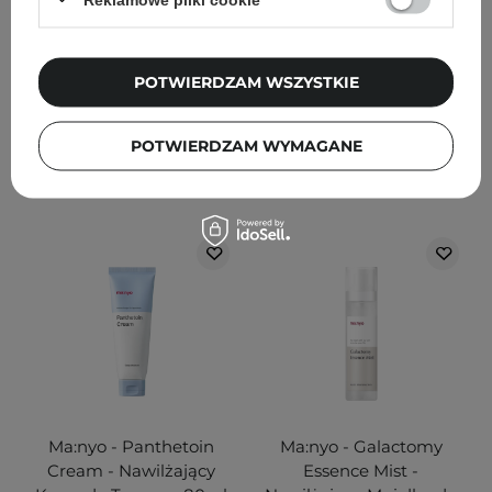
120ml
7
1
POTWIERDZAM WSZYSTKIE
54,00 zł
60,00 zł
76,00 zł
POTWIERDZAM WYMAGANE
DODAJ DO KOSZYKA
DODAJ DO KOSZYKA
Ma:nyo - Panthetoin
Ma:nyo - Galactomy
Cream - Nawilżający
Essence Mist -