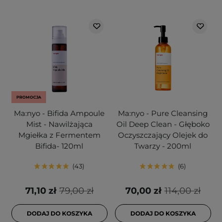
PROMOCJA
Ma:nyo - Bifida Ampoule
Ma:nyo - Pure Cleansing
Mist - Nawilżająca
Oil Deep Clean - Głęboko
Mgiełka z Fermentem
Oczyszczający Olejek do
Bifida- 120ml
Twarzy - 200ml
43
6
71,10 zł
79,00 zł
70,00 zł
114,00 zł
DODAJ DO KOSZYKA
DODAJ DO KOSZYKA