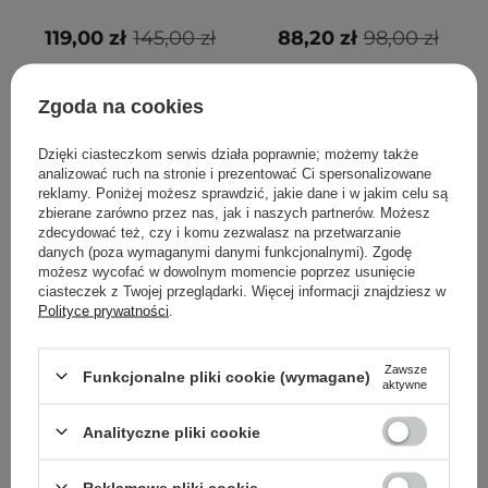
119,00 zł
145,00 zł
88,20 zł
98,00 zł
DODAJ DO KOSZYKA
DODAJ DO KOSZYKA
Zgoda na cookies
Dzięki ciasteczkom serwis działa poprawnie; możemy także
analizować ruch na stronie i prezentować Ci spersonalizowane
reklamy. Poniżej możesz sprawdzić, jakie dane i w jakim celu są
zbierane zarówno przez nas, jak i naszych partnerów. Możesz
zdecydować też, czy i komu zezwalasz na przetwarzanie
danych (poza wymaganymi danymi funkcjonalnymi). Zgodę
możesz wycofać w dowolnym momencie poprzez usunięcie
ciasteczek z Twojej przeglądarki. Więcej informacji znajdziesz w
Polityce prywatności
.
Zawsze
Ma:nyo - Our Vegan
Ma:nyo - Deep Pore
Funkcjonalne pliki cookie (wymagane)
aktywne
Heartleaf Cica Cleansing
Cleansing Soda Foam -
Foam - Łagodząca
Oczyszczająca Pianka do
Analityczne pliki cookie
Pianka do Oczyszczania
Mycia Twarzy - 150ml
Twarzy z Pstrolistką -
Reklamowe pliki cookie