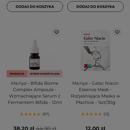
DODAJ DO KOSZYKA
DODAJ DO KOSZYKA
PROMOCJA
WYBÓR KOSMETOLOGA
Ma:nyo - Bifida Biome
Ma:nyo - Galac Niacin
Complex Ampoule -
Essence Mask -
Wzmacniające Serum z
Rozjaśniająca Maska w
Fermentem Bifida - 12ml
Płachcie - 1szt/30g
97
13
38,20 zł
44,90 zł
12,00 zł