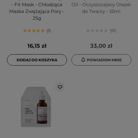
- Fit Mask - Chłodząca
Oil - Oczyszczajacy Olejek
Maska Zwężająca Pory -
do Twarzy - 55ml
25g
1
91
16,15 zł
33,00 zł
DODAJ DO KOSZYKA
POWIADOM MNIE