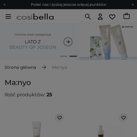
Poleć nas i zyskaj jeszcze więcej punktów
Zapisz się na newsletter pełen porad
Bezpłatne konsultacje kosmetologiczne
Z nami to możliwe! Realizacja zamówienia do 24h.
Poleć nas i zyskaj jeszcze więcej punktów
Zapisz się na newsletter pełen porad
Strona główna
Ma:nyo
Ma:nyo
Ilość produktów:
25