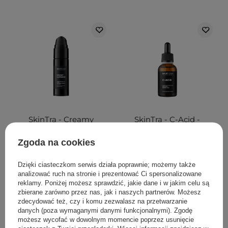
SkinTra - Creamy
SkinTra - C-Acid -
Happiness - Emulsja z
Kwasowa Kuracja z
Retinalem 0,1% w
Witaminą C - 30ml
Zgoda na cookies
Cyklodekstrynach - 30ml
Dzięki ciasteczkom serwis działa poprawnie; możemy także
101
91
analizować ruch na stronie i prezentować Ci spersonalizowane
reklamy. Poniżej możesz sprawdzić, jakie dane i w jakim celu są
zbierane zarówno przez nas, jak i naszych partnerów. Możesz
84,00 zł
53,00 zł
zdecydować też, czy i komu zezwalasz na przetwarzanie
danych (poza wymaganymi danymi funkcjonalnymi). Zgodę
możesz wycofać w dowolnym momencie poprzez usunięcie
DODAJ DO KOSZYKA
DODAJ DO KOSZYKA