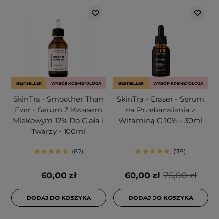
BESTSELLER
WYBÓR KOSMETOLOGA
BESTSELLER
WYBÓR KOSMETOLOGA
SkinTra - Smoother Than
SkinTra - Eraser - Serum
Ever - Serum Z Kwasem
na Przebarwienia z
Mlekowym 12% Do Ciała I
Witaminą C 10% - 30ml
Twarzy - 100ml
62
119
60,00 zł
60,00 zł
75,00 zł
DODAJ DO KOSZYKA
DODAJ DO KOSZYKA