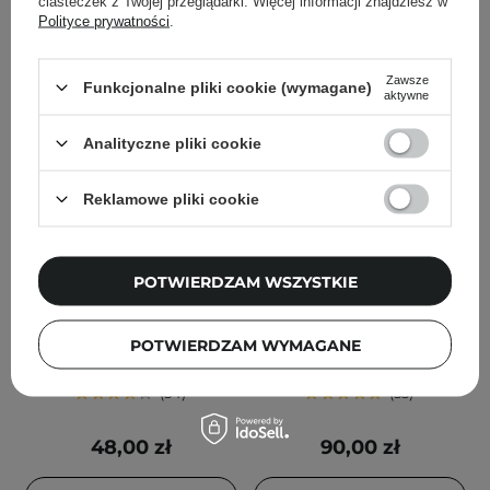
ciasteczek z Twojej przeglądarki. Więcej informacji znajdziesz w
Polityce prywatności
.
Zawsze
Funkcjonalne pliki cookie (wymagane)
aktywne
Analityczne pliki cookie
Reklamowe pliki cookie
SkinTra - Mr. Smoother -
SkinTra - Dmaestro -
POTWIERDZAM WSZYSTKIE
Serum z Kwasem
Serum
Mlekowym 10% - 30ml
Przeciwstarzeniowe -
POTWIERDZAM WYMAGANE
30ml
54
53
48,00 zł
90,00 zł