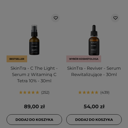
BESTSELLER
WYBÓR KOSMETOLOGA
SkinTra - C The Light -
SkinTra - Reviver - Serum
Serum z Witaminą C
Rewitalizujące - 30ml
Tetra 10% - 30ml
252
439
89,00 zł
54,00 zł
DODAJ DO KOSZYKA
DODAJ DO KOSZYKA