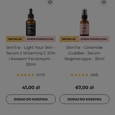
BESTSELLER
WYBÓR KOSMETOLOGA
BESTSELLER
WYBÓR KOSMETOLOGA
SkinTra - Light Your Skin -
SkinTra - Ceramide
Serum z Witaminą C 20%
Cuddles - Serum
i Kwasem Ferulowym -
Regenerujące - 30ml
30ml
1013
268
41,00 zł
67,00 zł
DODAJ DO KOSZYKA
DODAJ DO KOSZYKA