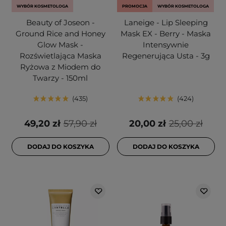
WYBÓR KOSMETOLOGA
PROMOCJA
WYBÓR KOSMETOLOGA
Beauty of Joseon -
Laneige - Lip Sleeping
Ground Rice and Honey
Mask EX - Berry - Maska
Glow Mask -
Intensywnie
Rozświetlająca Maska
Regenerująca Usta - 3g
Ryżowa z Miodem do
Twarzy - 150ml
435
424
49,20 zł
57,90 zł
20,00 zł
25,00 zł
DODAJ DO KOSZYKA
DODAJ DO KOSZYKA