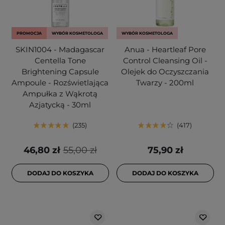
PROMOCJA
WYBÓR KOSMETOLOGA
WYBÓR KOSMETOLOGA
SKIN1004 - Madagascar
Anua - Heartleaf Pore
Centella Tone
Control Cleansing Oil -
Brightening Capsule
Olejek do Oczyszczania
Ampoule - Rozświetlająca
Twarzy - 200ml
Ampułka z Wąkrotą
Azjatycką - 30ml
235
417
46,80 zł
55,00 zł
75,90 zł
DODAJ DO KOSZYKA
DODAJ DO KOSZYKA