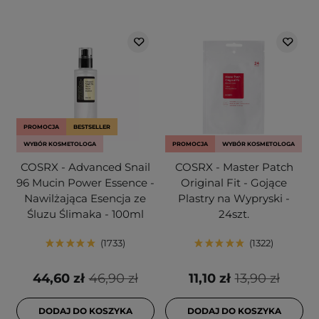
PROMOCJA
BESTSELLER
WYBÓR KOSMETOLOGA
PROMOCJA
WYBÓR KOSMETOLOGA
COSRX - Advanced Snail
COSRX - Master Patch
96 Mucin Power Essence -
Original Fit - Gojące
Nawilżająca Esencja ze
Plastry na Wypryski -
Śluzu Ślimaka - 100ml
24szt.
1733
1322
44,60 zł
46,90 zł
11,10 zł
13,90 zł
DODAJ DO KOSZYKA
DODAJ DO KOSZYKA