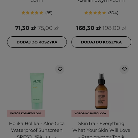
30ml
Azelainowym - 30ml
85
304
71,30 zł
75,00 zł
168,30 zł
198,00 zł
DODAJ DO KOSZYKA
DODAJ DO KOSZYKA
WYBÓR KOSMETOLOGA
WYBÓR KOSMETOLOGA
Holika Holika - Aloe Cica
SkinTra - Everything
Waterproof Sunscreen
What Your Skin Will Love
SPF50+/PA++++ -
- Prebiotyczny Tonik