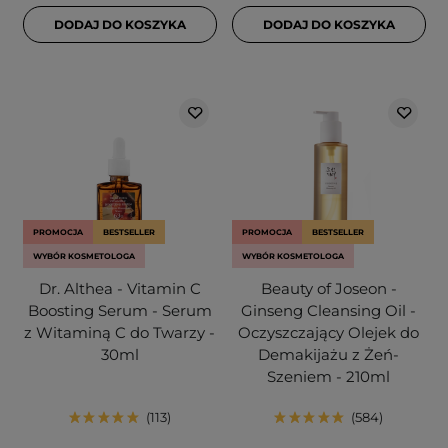
DODAJ DO KOSZYKA
DODAJ DO KOSZYKA
PROMOCJA
BESTSELLER
PROMOCJA
BESTSELLER
WYBÓR KOSMETOLOGA
WYBÓR KOSMETOLOGA
Dr. Althea - Vitamin C
Beauty of Joseon -
Boosting Serum - Serum
Ginseng Cleansing Oil -
z Witaminą C do Twarzy -
Oczyszczający Olejek do
30ml
Demakijażu z Żeń-
Szeniem - 210ml
113
584