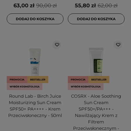
63,00 zł
90,00 zł
55,80 zł
62,00 zł
DODAJ DO KOSZYKA
DODAJ DO KOSZYKA
PROMOCJA
BESTSELLER
PROMOCJA
BESTSELLER
WYBÓR KOSMETOLOGA
WYBÓR KOSMETOLOGA
Round Lab - Birch Juice
COSRX - Aloe Soothing
Moisturizing Sun Cream
Sun Cream
SPF50+ PA++++ - Krem
SPF50+/PA+++ -
Przeciwsłoneczny - 50ml
Nawilżający Krem z
Filtrem
Przeciwsłonecznym -