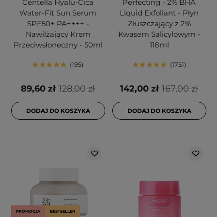
Centella Hyalu-Cica
Perfecting - 2% BHA
Water-Fit Sun Serum
Liquid Exfoliant - Płyn
SPF50+ PA++++ -
Złuszczający z 2%
Nawilżający Krem
Kwasem Salicylowym -
Przeciwsłoneczny - 50ml
118ml
195
1751
89,60 zł
128,00 zł
142,00 zł
167,00 zł
DODAJ DO KOSZYKA
DODAJ DO KOSZYKA
PROMOCJA
BESTSELLER