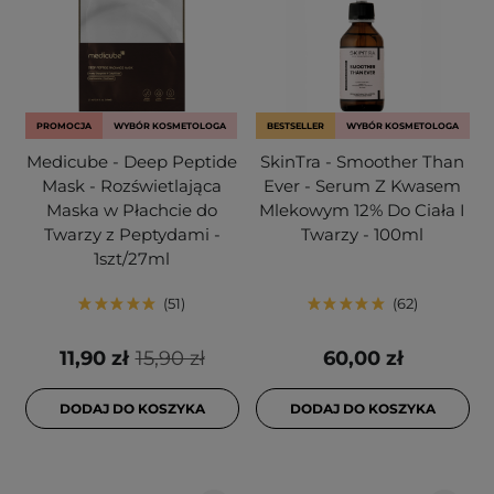
PROMOCJA
WYBÓR KOSMETOLOGA
BESTSELLER
WYBÓR KOSMETOLOGA
Medicube - Deep Peptide
SkinTra - Smoother Than
Mask - Rozświetlająca
Ever - Serum Z Kwasem
Maska w Płachcie do
Mlekowym 12% Do Ciała I
Twarzy z Peptydami -
Twarzy - 100ml
1szt/27ml
51
62
11,90 zł
15,90 zł
60,00 zł
DODAJ DO KOSZYKA
DODAJ DO KOSZYKA