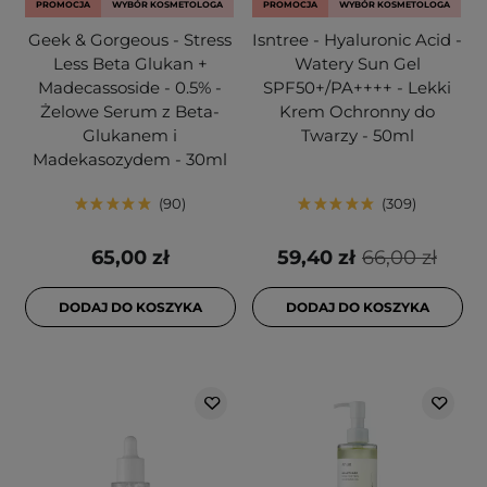
PROMOCJA
WYBÓR KOSMETOLOGA
PROMOCJA
WYBÓR KOSMETOLOGA
Geek & Gorgeous - Stress
Isntree - Hyaluronic Acid -
Less Beta Glukan +
Watery Sun Gel
Madecassoside - 0.5% -
SPF50+/PA++++ - Lekki
Żelowe Serum z Beta-
Krem Ochronny do
Glukanem i
Twarzy - 50ml
Madekasozydem - 30ml
90
309
65,00 zł
59,40 zł
66,00 zł
DODAJ DO KOSZYKA
DODAJ DO KOSZYKA