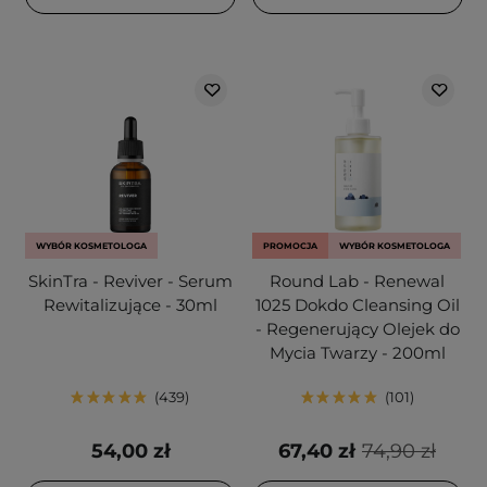
WYBÓR KOSMETOLOGA
PROMOCJA
WYBÓR KOSMETOLOGA
SkinTra - Reviver - Serum
Round Lab - Renewal
Rewitalizujące - 30ml
1025 Dokdo Cleansing Oil
- Regenerujący Olejek do
Mycia Twarzy - 200ml
439
101
54,00 zł
67,40 zł
74,90 zł