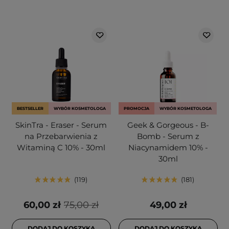
BESTSELLER
WYBÓR KOSMETOLOGA
PROMOCJA
WYBÓR KOSMETOLOGA
SkinTra - Eraser - Serum
Geek & Gorgeous - B-
na Przebarwienia z
Bomb - Serum z
Witaminą C 10% - 30ml
Niacynamidem 10% -
30ml
119
181
60,00 zł
75,00 zł
49,00 zł
DODAJ DO KOSZYKA
DODAJ DO KOSZYKA