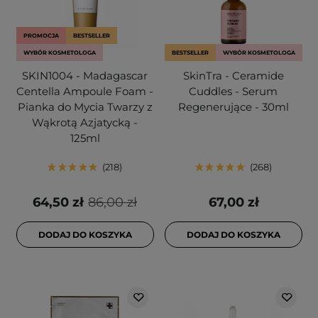
PROMOCJA
BESTSELLER
WYBÓR KOSMETOLOGA
BESTSELLER
WYBÓR KOSMETOLOGA
SKIN1004 - Madagascar
SkinTra - Ceramide
Centella Ampoule Foam -
Cuddles - Serum
Pianka do Mycia Twarzy z
Regenerujące - 30ml
Wąkrotą Azjatycką -
125ml
218
268
64,50 zł
86,00 zł
67,00 zł
DODAJ DO KOSZYKA
DODAJ DO KOSZYKA