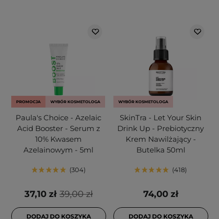
PROMOCJA
WYBÓR KOSMETOLOGA
WYBÓR KOSMETOLOGA
Paula's Choice - Azelaic
SkinTra - Let Your Skin
Acid Booster - Serum z
Drink Up - Prebiotyczny
10% Kwasem
Krem Nawilżający -
Azelainowym - 5ml
Butelka 50ml
304
418
37,10 zł
39,00 zł
74,00 zł
DODAJ DO KOSZYKA
DODAJ DO KOSZYKA