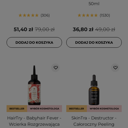
50ml
306
1530
51,40 zł
79,00 zł
36,80 zł
49,00 zł
DODAJ DO KOSZYKA
DODAJ DO KOSZYKA
BESTSELLER
WYBÓR KOSMETOLOGA
BESTSELLER
WYBÓR KOSMETOLOGA
HairTry - Babyhair Fever -
SkinTra - Destructor -
Wcierka Rozgrzewająca
Całoroczny Peeling