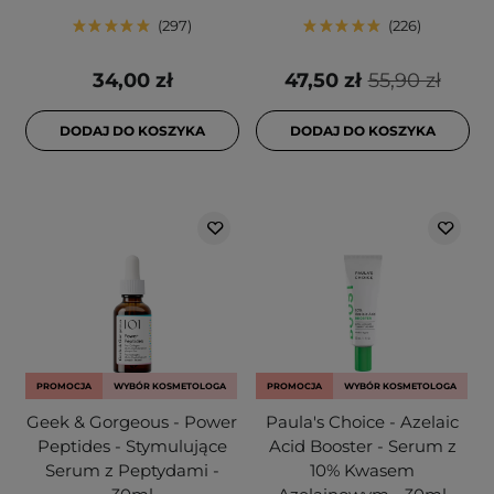
297
226
34,00 zł
47,50 zł
55,90 zł
DODAJ DO KOSZYKA
DODAJ DO KOSZYKA
PROMOCJA
WYBÓR KOSMETOLOGA
PROMOCJA
WYBÓR KOSMETOLOGA
Geek & Gorgeous - Power
Paula's Choice - Azelaic
Peptides - Stymulujące
Acid Booster - Serum z
Serum z Peptydami -
10% Kwasem