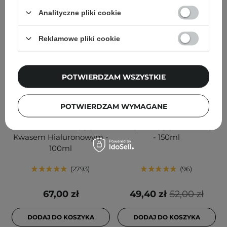
Analityczne pliki cookie
Reklamowe pliki cookie
POTWIERDZAM WSZYSTKIE
BESTSELLER
WYBÓR KOSMETOLOGA
PROMOCJA
WYBÓR KOSMETOLOGA
The Ordinary - Natural
Geek & Gorgeous - Jelly
POTWIERDZAM WYMAGANE
Moisturizing Factors + HA
Joker - Łagodny Żel
- Krem Nawilżający z
Oczyszczający do Twarzy
Kwasem Hialuronowym -
- 150ml
100ml
2793
96
67,00 zł
49,40 zł
52,00 zł
DODAJ DO KOSZYKA
DODAJ DO KOSZYKA