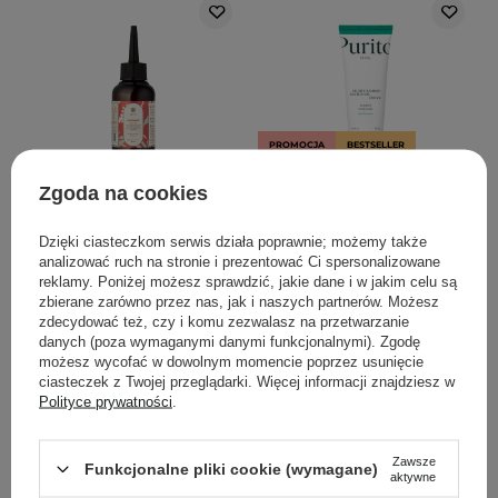
PROMOCJA
BESTSELLER
BESTSELLER
WYBÓR KOSMETOLOGA
WYBÓR KOSMETOLOGA
Zgoda na cookies
HairTry - Babyhair Fever -
Purito Seoul - Mighty
Wcierka Rozgrzewająca
Bamboo Panthenol
Dzięki ciasteczkom serwis działa poprawnie; możemy także
na Porost Włosów - 100ml
Cream - Łagodzący krem
analizować ruch na stronie i prezentować Ci spersonalizowane
z Pantenolem - 100ml
reklamy. Poniżej możesz sprawdzić, jakie dane i w jakim celu są
zbierane zarówno przez nas, jak i naszych partnerów. Możesz
zdecydować też, czy i komu zezwalasz na przetwarzanie
289
105
danych (poza wymaganymi danymi funkcjonalnymi). Zgodę
możesz wycofać w dowolnym momencie poprzez usunięcie
48,00 zł
100,00 zł
125,00 zł
ciasteczek z Twojej przeglądarki. Więcej informacji znajdziesz w
Polityce prywatności
.
DODAJ DO KOSZYKA
DODAJ DO KOSZYKA
Zawsze
Funkcjonalne pliki cookie (wymagane)
aktywne