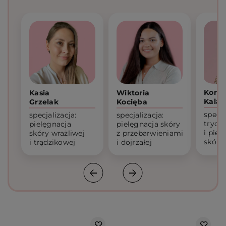
Korne
Kasia
Wiktoria
Kalar
Grzelak
Kocięba
specja
specjalizacja:
specjalizacja:
trych
pielęgnacja
pielęgnacja skóry
i piel
skóry wrażliwej
z przebarwieniami
skóry
i trądzikowej
i dojrzałej