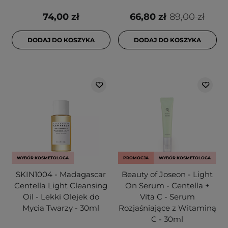
74,00 zł
66,80 zł
89,00 zł
DODAJ DO KOSZYKA
DODAJ DO KOSZYKA
WYBÓR KOSMETOLOGA
PROMOCJA
WYBÓR KOSMETOLOGA
SKIN1004 - Madagascar
Beauty of Joseon - Light
Centella Light Cleansing
On Serum - Centella +
Oil - Lekki Olejek do
Vita C - Serum
Mycia Twarzy - 30ml
Rozjaśniające z Witaminą
C - 30ml