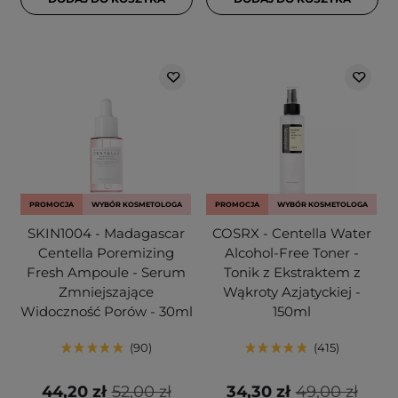
PROMOCJA
WYBÓR KOSMETOLOGA
PROMOCJA
WYBÓR KOSMETOLOGA
SKIN1004 - Madagascar
COSRX - Centella Water
Centella Poremizing
Alcohol-Free Toner -
Fresh Ampoule - Serum
Tonik z Ekstraktem z
Zmniejszające
Wąkroty Azjatyckiej -
Widoczność Porów - 30ml
150ml
90
415
44,20 zł
52,00 zł
34,30 zł
49,00 zł