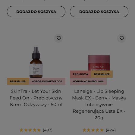
DODAJ DO KOSZYKA
DODAJ DO KOSZYKA
PROMOCJA
BESTSELLER
BESTSELLER
WYBÓR KOSMETOLOGA
WYBÓR KOSMETOLOGA
SkinTra - Let Your Skin
Laneige - Lip Sleeping
Feed On - Prebiotyczny
Mask EX - Berry - Maska
Krem Odżywczy - 50ml
Intensywnie
Regenerująca Usta EX -
20g
493
424