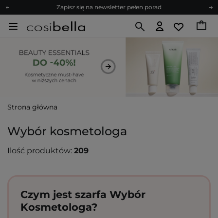
Zapisz się na newsletter pełen porad
Bezpłatne konsultacje kosmetologiczne
Z nami to możliwe! Realizacja zamówienia do 24h.
Poleć nas i zyskaj jeszcze więcej punktów
Zapisz się na newsletter pełen porad
Strona główna
Wybór kosmetologa
Ilość produktów:
209
Czym jest szarfa Wybór
Kosmetologa?