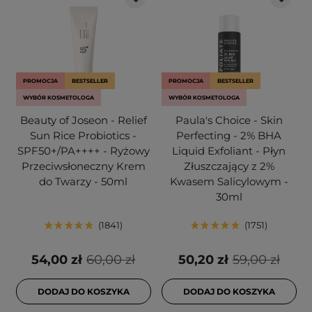
PROMOCJA
BESTSELLER
PROMOCJA
BESTSELLER
WYBÓR KOSMETOLOGA
WYBÓR KOSMETOLOGA
Beauty of Joseon - Relief
Paula's Choice - Skin
Sun Rice Probiotics -
Perfecting - 2% BHA
SPF50+/PA++++ - Ryżowy
Liquid Exfoliant - Płyn
Przeciwsłoneczny Krem
Złuszczający z 2%
do Twarzy - 50ml
Kwasem Salicylowym -
30ml
1841
1751
54,00 zł
60,00 zł
50,20 zł
59,00 zł
DODAJ DO KOSZYKA
DODAJ DO KOSZYKA