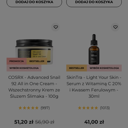
DODAJ DO KOSZYKA
DODAJ DO KOSZYKA
PROMOCJA
BESTSELLER
WYBÓR KOSMETOLOGA
BESTSELLER
WYBÓR KOSMETOLOGA
COSRX - Advanced Snail
SkinTra - Light Your Skin -
92 All in One Cream -
Serum z Witaminą C 20%
Wszechstronny Krem ze
i Kwasem Ferulowym -
Śluzem Ślimaka - 100g
30ml
997
1013
51,20 zł
56,90 zł
41,00 zł