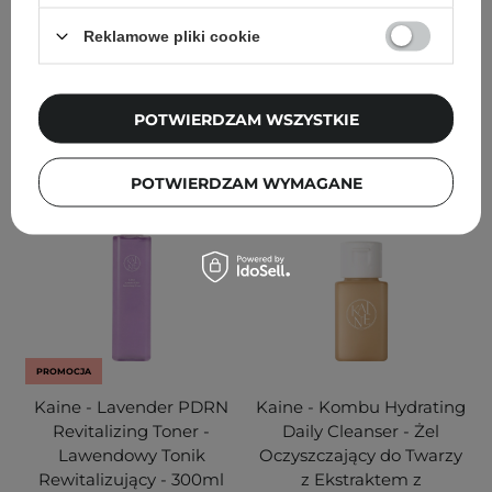
1
Reklamowe pliki cookie
39,00 zł
82,00 zł
DODAJ DO KOSZYKA
POTWIERDZAM WSZYSTKIE
DODAJ DO KOSZYKA
POTWIERDZAM WYMAGANE
PROMOCJA
Kaine - Lavender PDRN
Kaine - Kombu Hydrating
Revitalizing Toner -
Daily Cleanser - Żel
Lawendowy Tonik
Oczyszczający do Twarzy
Rewitalizujący - 300ml
z Ekstraktem z