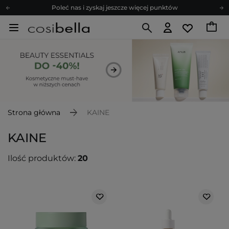
Poleć nas i zyskaj jeszcze więcej punktów
Zapisz się na newsletter pełen porad
Bezpłatne konsultacje kosmetologiczne
Z nami to możliwe! Realizacja zamówienia do 24h.
Poleć nas i zyskaj jeszcze więcej punktów
Zapisz się na newsletter pełen porad
Strona główna
KAINE
KAINE
Ilość produktów:
20