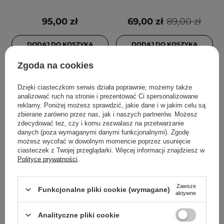
95,00 zł
69,00 zł
89,00 zł
DODAJ DO KOSZYKA
DODAJ DO KOSZYKA
Zgoda na cookies
Dzięki ciasteczkom serwis działa poprawnie; możemy także
analizować ruch na stronie i prezentować Ci spersonalizowane
reklamy. Poniżej możesz sprawdzić, jakie dane i w jakim celu są
zbierane zarówno przez nas, jak i naszych partnerów. Możesz
zdecydować też, czy i komu zezwalasz na przetwarzanie
danych (poza wymaganymi danymi funkcjonalnymi). Zgodę
możesz wycofać w dowolnym momencie poprzez usunięcie
ciasteczek z Twojej przeglądarki. Więcej informacji znajdziesz w
Polityce prywatności
.
Kaine - Caffetinal Cream -
Kaine - Rosemary Relief
Krem do Twarzy z Kofeiną
Body Mist -
Zawsze
Funkcjonalne pliki cookie (wymagane)
aktywne
- 50ml
Rozmarynowa Mgiełka do
Ciała - 150ml
Analityczne pliki cookie