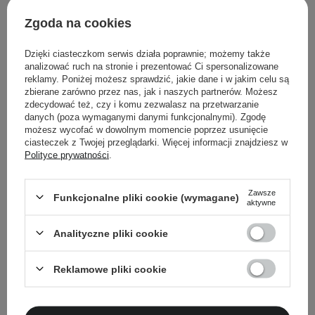
ciecz o lekko żółtej barwie
rozpuszczalny w tłuszczach
Zgoda na cookies
delikatny marcepanowy aromat
Dzięki ciasteczkom serwis działa poprawnie; możemy także
analizować ruch na stronie i prezentować Ci spersonalizowane
reklamy. Poniżej możesz sprawdzić, jakie dane i w jakim celu są
zbierane zarówno przez nas, jak i naszych partnerów. Możesz
Powrót do Cosipedii
zdecydować też, czy i komu zezwalasz na przetwarzanie
danych (poza wymaganymi danymi funkcjonalnymi). Zgodę
możesz wycofać w dowolnym momencie poprzez usunięcie
Pokaż więcej wpisów z
Sierpień 2022
ciasteczek z Twojej przeglądarki. Więcej informacji znajdziesz w
Polityce prywatności
.
Zawsze
Funkcjonalne pliki cookie (wymagane)
aktywne
Newsletter Cosibella
Analityczne pliki cookie
Pielęgnacyjne checklisty, eksperckie porady,
beauty nowości - prosto na maila!
Reklamowe pliki cookie
Podaj swój adres email