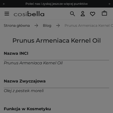
Poleć nas i zyskaj jeszcze więcej punktów
Zapisz się na newsletter pełen porad
Bezpłatne konsultacje kosmetologiczne
Strona główna
Blog
Prunus Armeniaca Kernel O
Z nami to możliwe! Realizacja zamówienia do 24h.
Poleć nas i zyskaj jeszcze więcej punktów
Prunus Armeniaca Kernel Oil
Zapisz się na newsletter pełen porad
Nazwa INCI
Prunus Armeniaca Kernel Oil
Nazwa Zwyczajowa
Olej z pestek moreli
Funkcja w Kosmetyku