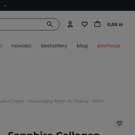
0,00 zł
i
nowości
bestsellery
blog
promocje
ydro Cream - Nawilżający Krem do Twarzy - 50ml