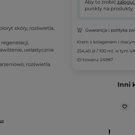
Aby to zrobić
zaloguj
punkty na produkty.
loryt skóry, rozświetla,
Gwarancja i polityka z
Krem z kolagenem i niac
 regeneracji,
awilżenie, uelastycznia
254,40 zł
/
100 ml
, w tym V
ID towaru: 24987
arzeniowo, rozświetla.
Inni 
u: