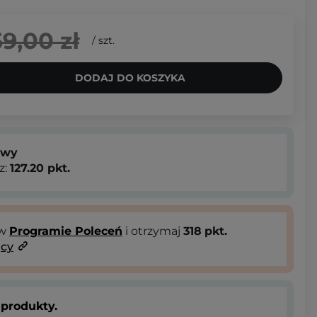
59,00 zł
/
szt.
DODAJ DO KOSZYKA
owy
z:
127.20
pkt.
 w
Programie Poleceń
i otrzymaj
318
pkt.
ący
produkty.