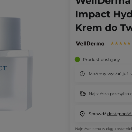
WellDerma 
Impact Hyd
Krem do Tw
Produkt dostępny
Możemy wysłać już:
w
Najtańsza przesyłka o
Sprawdź
dostępność
Najniższa cena w ciągu ostatnic