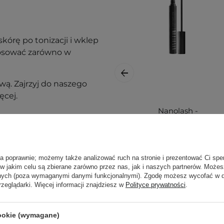
kórę po tonizacji i wklep
tosować zarówno w
ą. Zajrzyj do naszego
ęcej.
Nanolash -
Nanobrow
Lamination Gel -
Żel do Brwi -
Brown - 7ml
ła poprawnie; możemy także analizować ruch na stronie i prezentować Ci spe
 w jakim celu są zbierane zarówno przez nas, jak i naszych partnerów. Może
anych (poza wymaganymi danymi funkcjonalnymi). Zgodę możesz wycofać w
rzeglądarki. Więcej informacji znajdziesz w
Polityce prywatności
.
cookie (wymagane)
nak podrażnienia,
69,90 zł