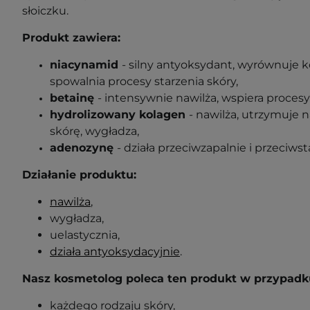
słoiczku.
Produkt zawiera:
niacynamid
- silny antyoksydant, wyrównuje ko
spowalnia procesy starzenia skóry,
betainę
- intensywnie nawilża, wspiera procesy
hydrolizowany kolagen
- nawilża, utrzymuje n
skórę, wygładza,
adenozynę
- działa przeciwzapalnie i przeciwst
Działanie produktu:
nawilża
,
wygładza,
uelastycznia,
działa antyoksydacyjnie
.
Nasz kosmetolog poleca ten produkt w przypadk
każdego rodzaju skóry,