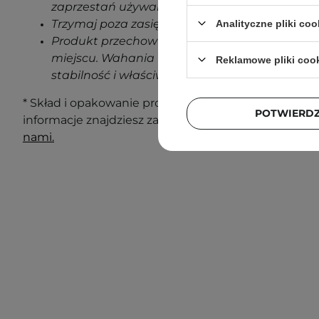
zaprzestań używania produktu.
Trzymaj poza zasięgiem dzieci.
Analityczne pliki coo
Produkt przechowuj w temperaturze pokojowe
miejscu. Wahania temperatur podczas transp
Reklamowe pliki coo
stabilność i właściwości produktu.
* Skład i opakowanie produktu mogą ulec zmianie. N
POTWIERD
informacje znajdziesz zawsze na opakowaniu. Masz 
nami.