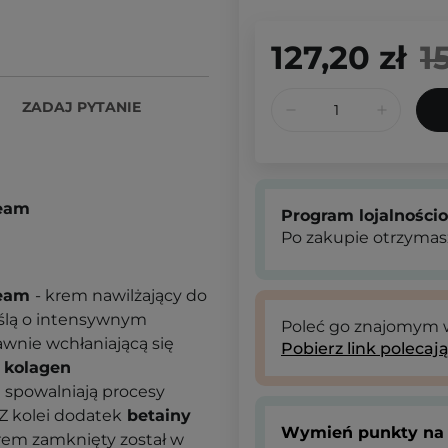
127,20 zł
1
ZADAJ PYTANIE
ream
Program lojalności
Po zakupie otrzymas
ream
- krem nawilżający do
yślą o intensywnym
Poleć go znajomym
awnie wchłaniającą się
Pobierz link polecaj
y
kolagen
e spowalniają procesy
 Z kolei dodatek
betainy
Wymień punkty na 
Krem zamknięty został w