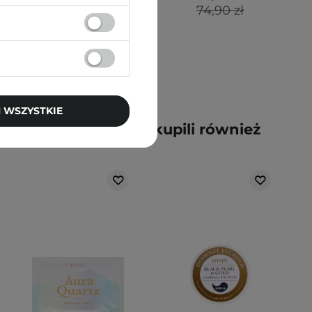
45,00 zł
74,90 zł
 WSZYSTKIE
y kupili ten produkt, kupili również