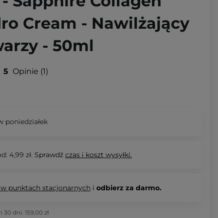
- Sapphire Collagen
ro Cream - Nawilżający
arzy - 50ml
5
Opinie
1
 poniedziałek
d: 4,99 zł.
Sprawdź
czas i koszt wysyłki.
 w punktach stacjonarnych
i
odbierz za darmo.
h 30 dni:
159,00 zł