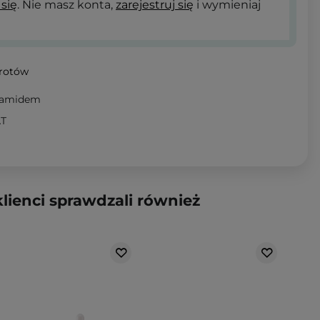
 się
. Nie masz konta,
zarejestruj się
i wymieniaj
wrotów
ynamidem
AT
klienci sprawdzali również