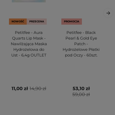
NOWOŚĆ
PRZECENA
PROMOCJA
Petitfee - Aura
Petitfee - Black
Quarts Lip Mask -
Pearl & Gold Eye
Nawilżająca Maska
Patch -
Hydrożelowa do
Hydrożelowe Płatki
Ust - 6,4g OUTLET
pod Oczy - 60szt.
11,00 zł
14,90 zł
53,10 zł
59,00 zł