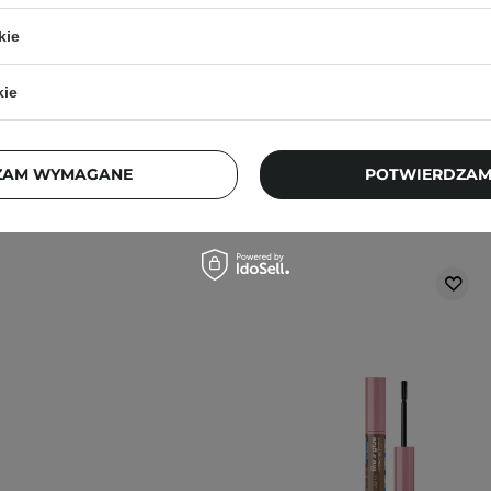
kie
j, w zacienionym
ortu nie wpłyną na
kie
ajbardziej aktualne
ZAM WYMAGANE
POTWIERDZAM
pytania?
Skontaktuj się z
Klienci, którz