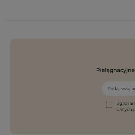
Pielęgnacyjne 
Podaj swój a
Zgadzam
danych p