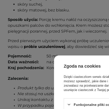
skóry suchej,
skóry matowej, bez blasku.
Sposób użycia:
Porcję kremu nałóż na oczyszczoną s
opuszkami palców do wchłonięcia. Krem możesz s
pielęgnacji porannej, przed SPFem, jak i wieczornej.
Przed pierwszym użyciem wykonaj próbę uczuleniow
wpisu o
próbie uczuleniowej
, aby dowiedzieć się wi
Pojemność:
50 ml
Data ważności:
na opakowaniu.
Zgoda na cookies
Kraj pochodzenia:
Korea Południowa.
Dzięki ciasteczkom serwis dzia
Zalecenia:
możesz sprawdzić, jakie dane i
zezwalasz na przetwarzanie d
Produkt tylko do użytku zewnętrznego.
usunięcie ciasteczek z Twojej p
Nie stosuj na uszkodzoną skórę.
Unikaj kontaktu z oczami.
Funkcjonalne pliki 
W przypadku pojawienia się jakichkolwiek oz