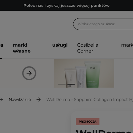
Poleć nas i zyskaj jeszcze więcej punktów
Zapisz się na newsletter pełen porad
Bezpłatne konsultacje kosmetologiczne
Z nami to możliwe! Realizacja zamówienia do 24h.
ja
marki
usługi
Cosibella
mark
Poleć nas i zyskaj jeszcze więcej punktów
własne
Corner
Zapisz się na newsletter pełen porad
Nawilżanie
WellDerma - Sapphire Collagen Impact H
PROMOCJA