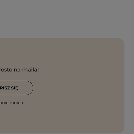
rosto na maila!
PISZ SIĘ
anie moich