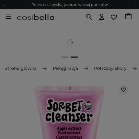
Poleć nas i zyskaj jeszcze więcej punktów
Zapisz się na newsletter pełen porad
Bezpłatne konsultacje kosmetologiczne
Z nami to możliwe! Realizacja zamówienia do 24h.
Poleć nas i zyskaj jeszcze więcej punktów
Zapisz się na newsletter pełen porad
Strona główna
Pielęgnacja
Potrzeby skóry