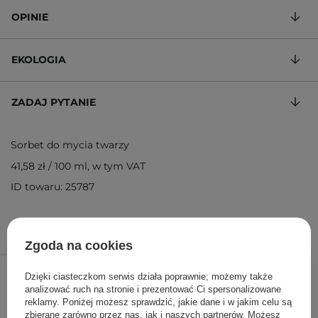
OPINIE
EKOLOGIA
ZADAJ PYTANIE
Sorbet do mycia twarzy
41,58 zł
/
100 ml
, w tym VAT
ID towaru: 25787
Zgoda na cookies
49,90 zł
/
szt.
Dzięki ciasteczkom serwis działa poprawnie; możemy także
analizować ruch na stronie i prezentować Ci spersonalizowane
DODAJ DO KOSZYKA
reklamy. Poniżej możesz sprawdzić, jakie dane i w jakim celu są
zbierane zarówno przez nas, jak i naszych partnerów. Możesz