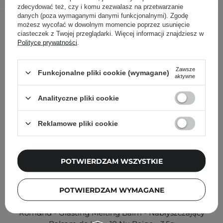
zdecydować też, czy i komu zezwalasz na przetwarzanie
danych (poza wymaganymi danymi funkcjonalnymi). Zgodę
Inni klienci sprawdzali również
możesz wycofać w dowolnym momencie poprzez usunięcie
ciasteczek z Twojej przeglądarki. Więcej informacji znajdziesz w
Polityce prywatności
.
Zawsze
Funkcjonalne pliki cookie (wymagane)
aktywne
Analityczne pliki cookie
Reklamowe pliki cookie
POTWIERDZAM WSZYSTKIE
POTWIERDZAM WYMAGANE
Rom&nd - Glasting Melting Balm - Nabłyszczający