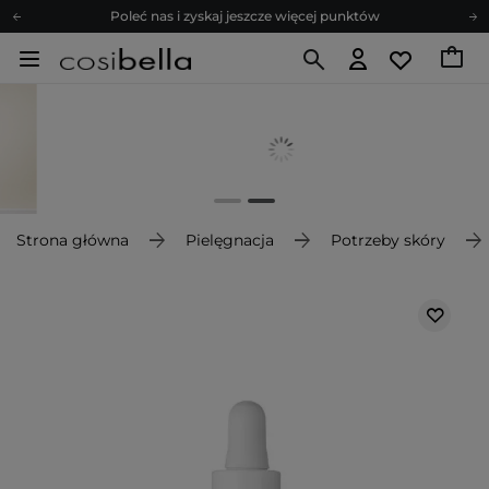
Poleć nas i zyskaj jeszcze więcej punktów
Zapisz się na newsletter pełen porad
Bezpłatne konsultacje kosmetologiczne
Z nami to możliwe! Realizacja zamówienia do 24h.
Poleć nas i zyskaj jeszcze więcej punktów
Zapisz się na newsletter pełen porad
Strona główna
Pielęgnacja
Potrzeby skóry