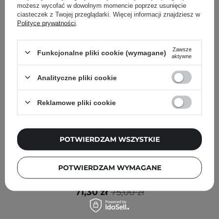
możesz wycofać w dowolnym momencie poprzez usunięcie
ciasteczek z Twojej przeglądarki. Więcej informacji znajdziesz w
Polityce prywatności
.
Zawsze
Funkcjonalne pliki cookie (wymagane)
aktywne
Analityczne pliki cookie
Reklamowe pliki cookie
POTWIERDZAM WSZYSTKIE
PROMOCJA
BESTSELLER
WYBÓR KOSMETOLOGA
Geek & Gorgeous - Power Peptides - Stymulujące
POTWIERDZAM WYMAGANE
Serum z Peptydami - 30ml
71,30 zł
75,00 zł