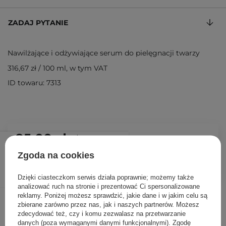
ZADAJ PYTANIE
Nawilżające i odżywiające serum do pielęgnacji twarzy
316,67 zł
/
100 ml
, w tym VAT
ID towaru: 7313
95,00 zł
/
szt.
Zgoda na cookies
DODAJ DO KOSZYKA
Dzięki ciasteczkom serwis działa poprawnie; możemy także
analizować ruch na stronie i prezentować Ci spersonalizowane
reklamy. Poniżej możesz sprawdzić, jakie dane i w jakim celu są
Inni klienci sprawdzali również
zbierane zarówno przez nas, jak i naszych partnerów. Możesz
zdecydować też, czy i komu zezwalasz na przetwarzanie
danych (poza wymaganymi danymi funkcjonalnymi). Zgodę