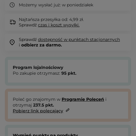
Możemy wysłać już:
w poniedziałek
Najtańsza przesyłka od: 4,99 zł.
Sprawdź
czas i koszt wysyłki.
Sprawdź
dostępność w punktach stacjonarnych
i
odbierz za darmo.
Program lojalnościowy
Po zakupie otrzymasz:
95
pkt.
Poleć go znajomym w
Programie Poleceń
i
otrzymaj
237.5
pkt.
Pobierz link polecający
Wymień punkty na produkty.