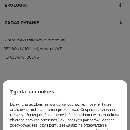
EKOLOGIA
ZADAJ PYTANIE
Krem z ekstraktem z propolisu
152,60 zł
/
100 ml
, w tym VAT
ID towaru: 26075
76,30 zł
109,00 zł
/
szt.
Zgoda na cookies
DODAJ DO KOSZYKA
Dzięki ciasteczkom serwis działa poprawnie; możemy także
analizować ruch na stronie i prezentować Ci spersonalizowane
reklamy. Poniżej możesz sprawdzić, jakie dane i w jakim celu są
zbierane zarówno przez nas, jak i naszych partnerów. Możesz
Inni klienci sprawdzali również
zdecydować też, czy i komu zezwalasz na przetwarzanie