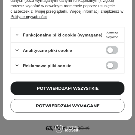
danych (poza wymaganymi danymi funkcjonalnymi). Zgodę
możesz wycofać w dowolnym momencie poprzez usunięcie
ciasteczek z Twojej przeglądarki. Więcej informacji znajdziesz w
Polityce prywatności
.
Zawsze
Funkcjonalne pliki cookie (wymagane)
aktywne
Analityczne pliki cookie
Reklamowe pliki cookie
POTWIERDZAM WSZYSTKIE
PROMOCJA
POTWIERDZAM WYMAGANE
Abib - Jericho Rose Bifida Serum Firming Drop - Serum
Ujędrniające - 50ml
63,70 zł
84,90 zł