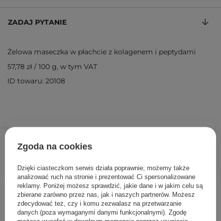
ZADAJ PYTANIE
Żelowa maseczka w płachcie z kolagenem i peptydami
57,78 zł
/
100 g
, w tym VAT
ID towaru: 20108
26,00 zł
/
szt.
Zgoda na cookies
DODAJ DO KOSZYKA
Dzięki ciasteczkom serwis działa poprawnie; możemy także
analizować ruch na stronie i prezentować Ci spersonalizowane
reklamy. Poniżej możesz sprawdzić, jakie dane i w jakim celu są
Inni klienci sprawdzali również
zbierane zarówno przez nas, jak i naszych partnerów. Możesz
zdecydować też, czy i komu zezwalasz na przetwarzanie
danych (poza wymaganymi danymi funkcjonalnymi). Zgodę
możesz wycofać w dowolnym momencie poprzez usunięcie