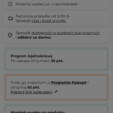
Możemy wysłać już:
w poniedziałek
Najtańsza przesyłka od: 6,99 zł.
Sprawdź
czas i koszt wysyłki.
Sprawdź
dostępność w punktach stacjonarnych
i
odbierz za darmo.
Program lojalnościowy
Po zakupie otrzymasz:
26
pkt.
Poleć go znajomym w
Programie Poleceń
i
otrzymaj
65
pkt.
Pobierz link polecający
Wymień punkty na produkty.