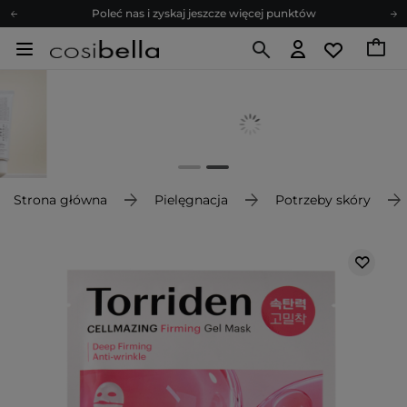
Poleć nas i zyskaj jeszcze więcej punktów
Zapisz się na newsletter pełen porad
Bezpłatne konsultacje kosmetologiczne
Z nami to możliwe! Realizacja zamówienia do 24h.
Poleć nas i zyskaj jeszcze więcej punktów
Zapisz się na newsletter pełen porad
Strona główna
Pielęgnacja
Potrzeby skóry