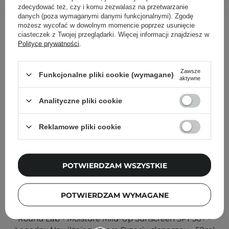
zdecydować też, czy i komu zezwalasz na przetwarzanie
danych (poza wymaganymi danymi funkcjonalnymi). Zgodę
Inni klienci sprawdzali również
możesz wycofać w dowolnym momencie poprzez usunięcie
ciasteczek z Twojej przeglądarki. Więcej informacji znajdziesz w
Polityce prywatności
.
Zawsze
Funkcjonalne pliki cookie (wymagane)
aktywne
Analityczne pliki cookie
Reklamowe pliki cookie
POTWIERDZAM WSZYSTKIE
POTWIERDZAM WYMAGANE
Round Lab - Moisture Mild-Up Sunscreen SPF50+ -