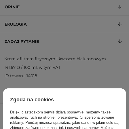
OPINIE
EKOLOGIA
ZADAJ PYTANIE
Krem z filtrem fizycznym i kwasem hialuronowym
141,67 zł
/
100 ml
, w tym VAT
ID towaru: 14018
Zgoda na cookies
85,00 zł
/
szt.
Dzięki ciasteczkom serwis działa poprawnie; możemy także
analizować ruch na stronie i prezentować Ci spersonalizowane
DODAJ DO KOSZYKA
reklamy. Poniżej możesz sprawdzić, jakie dane i w jakim celu są
zbierane zarówno przez nas, jak i naszych partnerów. Możesz