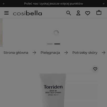
Poleć nas i zyskaj jeszcze więcej punktów
Zapisz się na newsletter pełen porad
Bezpłatne konsultacje kosmetologiczne
Z nami to możliwe! Realizacja zamówienia do 24h.
Poleć nas i zyskaj jeszcze więcej punktów
Zapisz się na newsletter pełen porad
Strona główna
Pielęgnacja
Potrzeby skóry