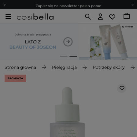
Zapisz się na newsletter pełen porad
Bezpłatne konsultacje kosmetologiczne
Z nami to możliwe! Realizacja zamówienia do 24h.
Poleć nas i zyskaj jeszcze więcej punktów
Zapisz się na newsletter pełen porad
Strona główna
Pielęgnacja
Potrzeby skóry
PROMOCJA