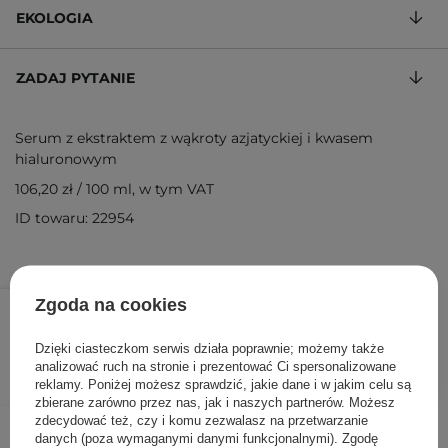
EKOLOGIA
ZADAJ PYTANIE
Serum z ekstraktem z wąkroty azjatyckiej i kwasem
hialuronowym
106,20 zł
/
100 ml
, w tym VAT
ID towaru: 22954
53,10 zł
59,00 zł
Zgoda na cookies
/
szt.
Dzięki ciasteczkom serwis działa poprawnie; możemy także
DODAJ DO KOSZYKA
analizować ruch na stronie i prezentować Ci spersonalizowane
reklamy. Poniżej możesz sprawdzić, jakie dane i w jakim celu są
zbierane zarówno przez nas, jak i naszych partnerów. Możesz
zdecydować też, czy i komu zezwalasz na przetwarzanie
Inni klienci sprawdzali również
danych (poza wymaganymi danymi funkcjonalnymi). Zgodę