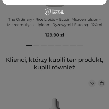
The Ordinary - Rice Lipids + Ectoin Microemulsion -
Mikroemulsja z Lipidami Ryżowymi i Ektoiną - 120ml
129,90 zł
Klienci, którzy kupili ten produkt,
kupili również