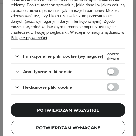
reklamy. Poniżej możesz sprawdzić, jakie dane i w jakim celu są
69,90 zł
/
szt.
zbierane zarówno przez nas, jak i naszych partnerów. Możesz
zdecydować też, czy i komu zezwalasz na przetwarzanie
DODAJ DO KOSZYKA
danych (poza wymaganymi danymi funkcjonalnymi). Zgodę
możesz wycofać w dowolnym momencie poprzez usunięcie
ciasteczek z Twojej przeglądarki. Więcej informacji znajdziesz w
Polityce prywatności
.
Inni klienci sprawdzali również
Zawsze
Funkcjonalne pliki cookie (wymagane)
aktywne
Analityczne pliki cookie
Reklamowe pliki cookie
POTWIERDZAM WSZYSTKIE
POTWIERDZAM WYMAGANE