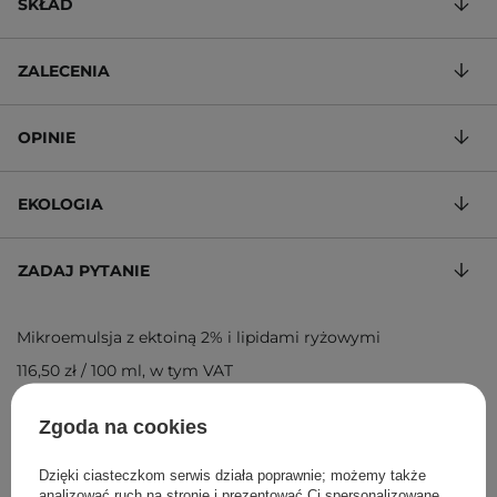
SKŁAD
ZALECENIA
OPINIE
EKOLOGIA
ZADAJ PYTANIE
Mikroemulsja z ektoiną 2% i lipidami ryżowymi
116,50 zł
/
100 ml
, w tym VAT
ID towaru: 27386
Zgoda na cookies
Dzięki ciasteczkom serwis działa poprawnie; możemy także
analizować ruch na stronie i prezentować Ci spersonalizowane