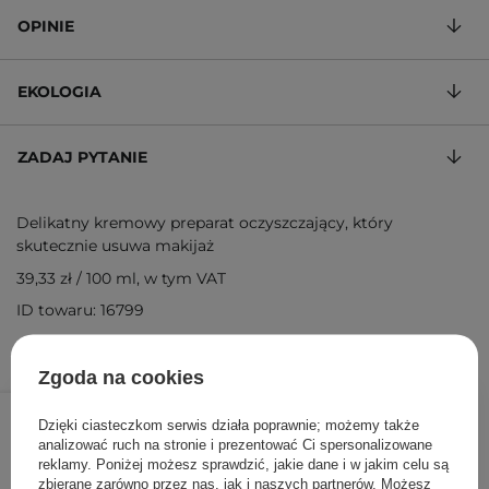
OPINIE
EKOLOGIA
ZADAJ PYTANIE
Delikatny kremowy preparat oczyszczający, który
skutecznie usuwa makijaż
39,33 zł
/
100 ml
, w tym VAT
ID towaru: 16799
Zgoda na cookies
59,00 zł
/
szt.
Dzięki ciasteczkom serwis działa poprawnie; możemy także
analizować ruch na stronie i prezentować Ci spersonalizowane
DODAJ DO KOSZYKA
reklamy. Poniżej możesz sprawdzić, jakie dane i w jakim celu są
zbierane zarówno przez nas, jak i naszych partnerów. Możesz