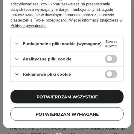
zdecydować też, czy i komu zezwalasz na przetwarzanie
danych (poza wymaganymi danymi funkcjonalnymi). Zgodę
Inni klienci sprawdzali również
możesz wycofać w dowolnym momencie poprzez usunięcie
ciasteczek z Twojej przeglądarki. Więcej informacji znajdziesz w
Polityce prywatności
.
Zawsze
Funkcjonalne pliki cookie (wymagane)
aktywne
Analityczne pliki cookie
Reklamowe pliki cookie
POTWIERDZAM WSZYSTKIE
POTWIERDZAM WYMAGANE
The Ordinary - 100% Organic Cold-Pressed Rose Hip