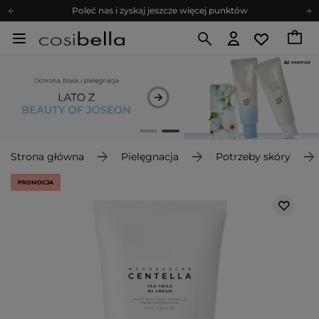
Zapisz się na newsletter pełen porad
Bezpłatne konsultacje kosmetologiczne
Z nami to możliwe! Realizacja zamówienia do 24h.
Poleć nas i zyskaj jeszcze więcej punktów
Zapisz się na newsletter pełen porad
Strona główna
Pielęgnacja
Potrzeby skóry
PROMOCJA