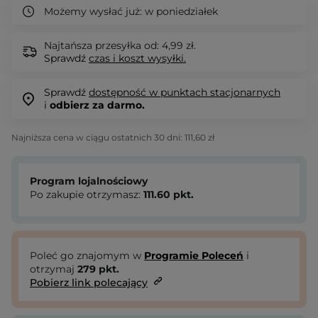
Możemy wysłać już:
w poniedziałek
Najtańsza przesyłka od: 4,99 zł.
Sprawdź
czas i koszt wysyłki.
Sprawdź
dostępność w punktach stacjonarnych
i
odbierz za darmo.
Najniższa cena w ciągu ostatnich 30 dni:
111,60 zł
Program lojalnościowy
Po zakupie otrzymasz:
111.60
pkt.
Poleć go znajomym w
Programie Poleceń
i
otrzymaj
279
pkt.
Pobierz link polecający