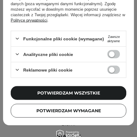
danych (poza wymaganymi danymi funkcjonalnymi). Zgodę
możesz wycofać w dowolnym momencie poprzez usunięcie
ciasteczek z Twojej przeglądarki. Więcej informacji znajdziesz w
Polityce prywatności
.
Zawsze
Funkcjonalne pliki cookie (wymagane)
aktywne
Analityczne pliki cookie
Reklamowe pliki cookie
POTWIERDZAM WSZYSTKIE
SKIN1004 - Madagascar Centella Tea-Trica Purifying
POTWIERDZAM WYMAGANE
Toner - Oczyszczający Tonik z Wąkrotą Azjatycką -
210ml