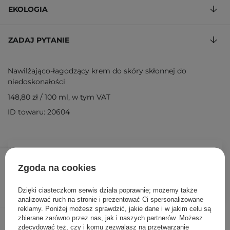
EKOLOGIA
ZADAJ PYTANIE
Nawilżająco-łagodzący krem do skóry skłonnej do
niedoskonałości
148,80 zł
/
100 ml
, w tym VAT
ID towaru: 20604
111,60 zł
124,00 zł
/
szt.
Zgoda na cookies
DODAJ DO KOSZYKA
Dzięki ciasteczkom serwis działa poprawnie; możemy także
analizować ruch na stronie i prezentować Ci spersonalizowane
reklamy. Poniżej możesz sprawdzić, jakie dane i w jakim celu są
Inni klienci sprawdzali również
zbierane zarówno przez nas, jak i naszych partnerów. Możesz
zdecydować też, czy i komu zezwalasz na przetwarzanie