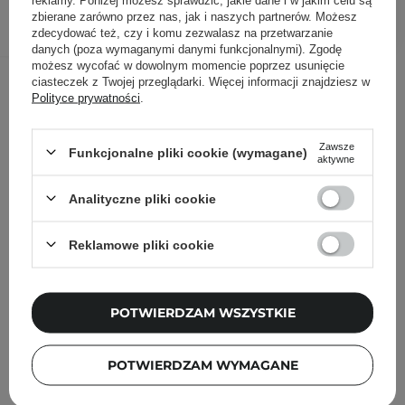
DODAJ DO KOSZYKA
zbierane zarówno przez nas, jak i naszych partnerów. Możesz
zdecydować też, czy i komu zezwalasz na przetwarzanie
danych (poza wymaganymi danymi funkcjonalnymi). Zgodę
możesz wycofać w dowolnym momencie poprzez usunięcie
Inni klienci sprawdzali również
ciasteczek z Twojej przeglądarki. Więcej informacji znajdziesz w
Polityce prywatności
.
Zawsze
Funkcjonalne pliki cookie (wymagane)
aktywne
Analityczne pliki cookie
Reklamowe pliki cookie
POTWIERDZAM WSZYSTKIE
POTWIERDZAM WYMAGANE