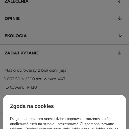
ZALECENIA
OPINIE
EKOLOGIA
ZADAJ PYTANIE
Maski do twarzy z białkiem jaja
1 062,50 zł
/
100 szt
, w tym VAT
ID towaru: 14130
Zgoda na cookies
85,00 zł
135,00 zł
/
szt.
Dzięki ciasteczkom serwis działa poprawnie; możemy także
analizować ruch na stronie i prezentować Ci spersonalizowane
reklamy. Poniżej możesz sprawdzić, jakie dane i w jakim celu są