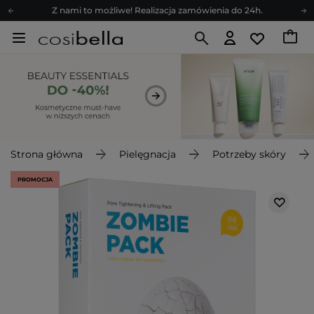
Z nami to możliwe! Realizacja zamówienia do 24h.
Poleć nas i zyskaj jeszcze więcej punktów
Zapisz się na newsletter pełen porad
Bezpłatne konsultacje kosmetologiczne
Z nami to możliwe! Realizacja zamówienia do 24h.
Poleć nas i zyskaj jeszcze więcej punktów
Zapisz się na newsletter pełen porad
Strona główna
Pielęgnacja
Potrzeby skóry
PROMOCJA