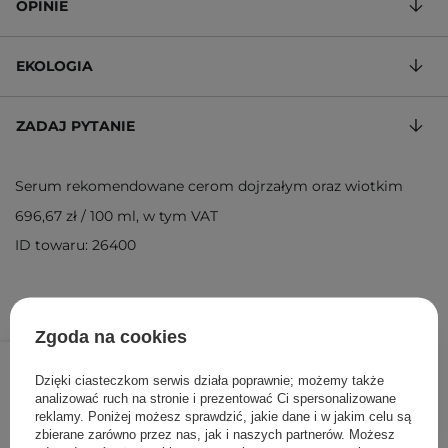
OPINIE
EKOLOGIA
ZADAJ PYTANIE
Serum rekomendowane cerom dojrzałym oraz wiotkim
696,67 zł
/
100 ml
, w tym VAT
ID towaru: 26400
Zgoda na cookies
209,00 zł
/
szt.
Dzięki ciasteczkom serwis działa poprawnie; możemy także
analizować ruch na stronie i prezentować Ci spersonalizowane
DODAJ DO KOSZYKA
reklamy. Poniżej możesz sprawdzić, jakie dane i w jakim celu są
zbierane zarówno przez nas, jak i naszych partnerów. Możesz