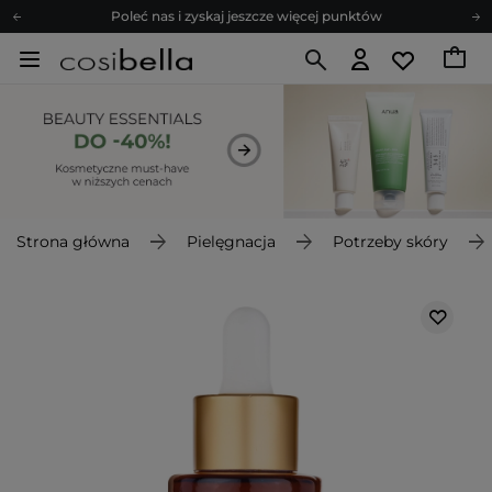
Poleć nas i zyskaj jeszcze więcej punktów
Zapisz się na newsletter pełen porad
Bezpłatne konsultacje kosmetologiczne
Z nami to możliwe! Realizacja zamówienia do 24h.
Poleć nas i zyskaj jeszcze więcej punktów
Zapisz się na newsletter pełen porad
Strona główna
Pielęgnacja
Potrzeby skóry