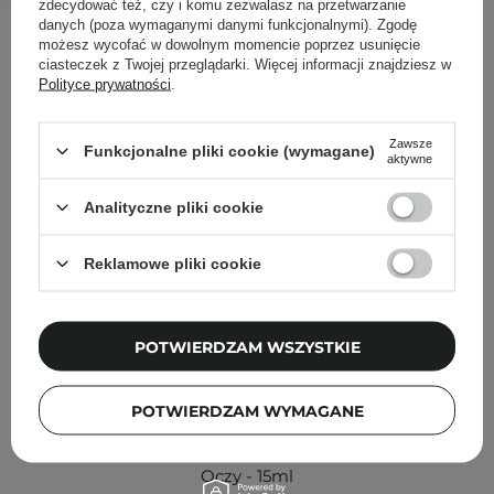
zdecydować też, czy i komu zezwalasz na przetwarzanie
Inni klienci sprawdzali również
danych (poza wymaganymi danymi funkcjonalnymi). Zgodę
możesz wycofać w dowolnym momencie poprzez usunięcie
ciasteczek z Twojej przeglądarki. Więcej informacji znajdziesz w
Polityce prywatności
.
Zawsze
Funkcjonalne pliki cookie (wymagane)
aktywne
Analityczne pliki cookie
Reklamowe pliki cookie
POTWIERDZAM WSZYSTKIE
POTWIERDZAM WYMAGANE
Lumene - Nordic Ageless Ajaton Eye Cream - Krem pod
Oczy - 15ml