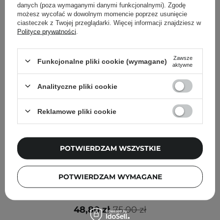
danych (poza wymaganymi danymi funkcjonalnymi). Zgodę
możesz wycofać w dowolnym momencie poprzez usunięcie
ciasteczek z Twojej przeglądarki. Więcej informacji znajdziesz w
Polityce prywatności
.
Zawsze
Funkcjonalne pliki cookie (wymagane)
aktywne
Analityczne pliki cookie
Reklamowe pliki cookie
POTWIERDZAM WSZYSTKIE
PROMOCJA
POTWIERDZAM WYMAGANE
Round Lab - Birch Juice Moisturizing Serum -
Nawilżające Serum z Sokiem z Brzozy - 50ml
48,80 zł
75,00 zł