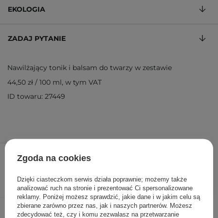
EKOLOGIA
ZADAJ PYTANIE
Nawilżający tonik i balsam do twarzy w zestawie
44,50 zł
/
100 ml
, w tym VAT
ID towaru: 27449
89,00 zł
/
szt.
Zgoda na cookies
DODAJ DO KOSZYKA
Dzięki ciasteczkom serwis działa poprawnie; możemy także
analizować ruch na stronie i prezentować Ci spersonalizowane
reklamy. Poniżej możesz sprawdzić, jakie dane i w jakim celu są
zbierane zarówno przez nas, jak i naszych partnerów. Możesz
Inni klienci sprawdzali również
zdecydować też, czy i komu zezwalasz na przetwarzanie