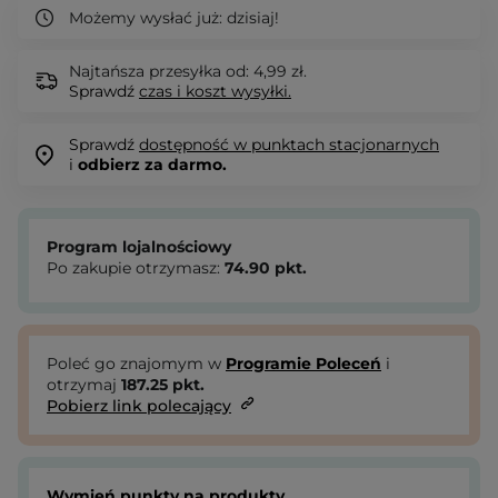
Możemy wysłać już:
dzisiaj!
Najtańsza przesyłka od: 4,99 zł.
Sprawdź
czas i koszt wysyłki.
Sprawdź
dostępność w punktach stacjonarnych
i
odbierz za darmo.
Program lojalnościowy
Po zakupie otrzymasz:
74.90
pkt.
Poleć go znajomym w
Programie Poleceń
i
otrzymaj
187.25
pkt.
Pobierz link polecający
Wymień punkty na produkty.