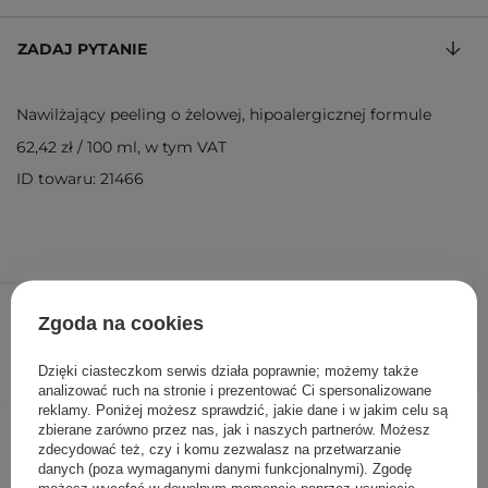
ZADAJ PYTANIE
Nawilżający peeling o żelowej, hipoalergicznej formule
62,42 zł
/
100 ml
, w tym VAT
ID towaru: 21466
74,90 zł
/
szt.
Zgoda na cookies
DODAJ DO KOSZYKA
Dzięki ciasteczkom serwis działa poprawnie; możemy także
analizować ruch na stronie i prezentować Ci spersonalizowane
reklamy. Poniżej możesz sprawdzić, jakie dane i w jakim celu są
Inni klienci sprawdzali również
zbierane zarówno przez nas, jak i naszych partnerów. Możesz
zdecydować też, czy i komu zezwalasz na przetwarzanie
danych (poza wymaganymi danymi funkcjonalnymi). Zgodę
możesz wycofać w dowolnym momencie poprzez usunięcie