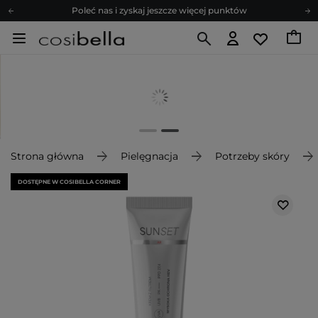
Poleć nas i zyskaj jeszcze więcej punktów
Zapisz się na newsletter pełen porad
Bezpłatne konsultacje kosmetologiczne
Z nami to możliwe! Realizacja zamówienia do 24h.
Poleć nas i zyskaj jeszcze więcej punktów
Zapisz się na newsletter pełen porad
Strona główna
Pielęgnacja
Potrzeby skóry
DOSTĘPNE W COSIBELLA CORNER