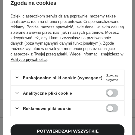
Zgoda na cookies
Dzięki ciasteczkom serwis działa poprawnie; możemy także
analizować ruch na stronie i prezentować Ci spersonalizowane
reklamy. Poniżej możesz sprawdzić, jakie dane i w jakim celu są
The Ordinary - Vitamin C
The Ordinary - Caffeine
zbierane zarówno przez nas, jak i naszych partnerów. Możesz
Suspension 23% + HA
Solution 5% + EGCG -
zdecydować też, czy i komu zezwalasz na przetwarzanie
danych (poza wymaganymi danymi funkcjonalnymi). Zgodę
Spheres 2% - Serum z 23%
Serum Pod Oczy z
możesz wycofać w dowolnym momencie poprzez usunięcie
Witaminą C i 2% Kwasem
Kofeiną i Zieloną Herbatą
ciasteczek z Twojej przeglądarki. Więcej informacji znajdziesz w
Hialuronowym - 30ml
- 30ml
Polityce prywatności
.
39,00 zł
44,00 zł
Zawsze
Funkcjonalne pliki cookie (wymagane)
aktywne
Analityczne pliki cookie
OPIS PRODUKTU
Reklamowe pliki cookie
SKŁAD
POTWIERDZAM WSZYSTKIE