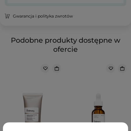
Gwarancja i polityka zwrotów
Podobne produkty dostępne w
ofercie