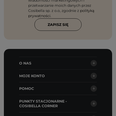
wiadomości marketingowych i
przetwarzanie moich danych przez
Cosibella sp. z o.o, zgodnie z
polityką
prywatności
.
ZAPISZ SIĘ
O NAS
MOJE KONTO
POMOC
PUNKTY STACJONARNE -
COSIBELLA CORNER