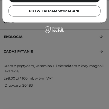
ZALECENIA
POTWIERDZAM WYMAGANE
OPINIE
EKOLOGIA
ZADAJ PYTANIE
Krem z peptydem, witaminą E i ekstraktem z kory magnolii
lekarskiej
298,00 zł
/
100 ml
, w tym VAT
ID towaru: 20483