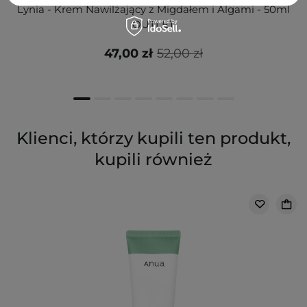
Lynia - Krem Nawilżający z Migdałem i Algami - 50ml
OUTLET
47,00 zł
52,00 zł
Klienci, którzy kupili ten produkt,
kupili również