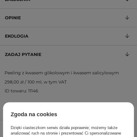
OPINIE
EKOLOGIA
ZADAJ PYTANIE
Peeling z kwasem glikolowym i kwasem salicylowym
298,00 zł
/
100 ml
, w tym VAT
ID towaru: 11146
Zgoda na cookies
149,00 zł
/
szt.
Dzięki ciasteczkom serwis działa poprawnie; możemy także
analizować ruch na stronie i prezentować Ci spersonalizowane