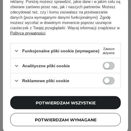
DODAJ DO KOSZYKA
reklamy. Poniżej możesz sprawdzić, jakie dane i w jakim celu są
zbierane zarówno przez nas, jak i naszych partnerów. Możesz
zdecydować też, czy i komu zezwalasz na przetwarzanie
danych (poza wymaganymi danymi funkcjonalnymi). Zgodę
Inni klienci sprawdzali również
możesz wycofać w dowolnym momencie poprzez usunięcie
ciasteczek z Twojej przeglądarki. Więcej informacji znajdziesz w
Polityce prywatności
.
Zawsze
Funkcjonalne pliki cookie (wymagane)
aktywne
Analityczne pliki cookie
Reklamowe pliki cookie
POTWIERDZAM WSZYSTKIE
POTWIERDZAM WYMAGANE
NOWOŚĆ
PRZECENA