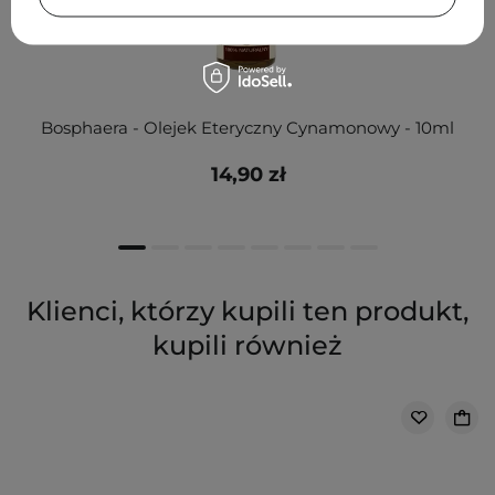
Bosphaera - Olejek Eteryczny Cynamonowy - 10ml
14,90 zł
Klienci, którzy kupili ten produkt,
kupili również