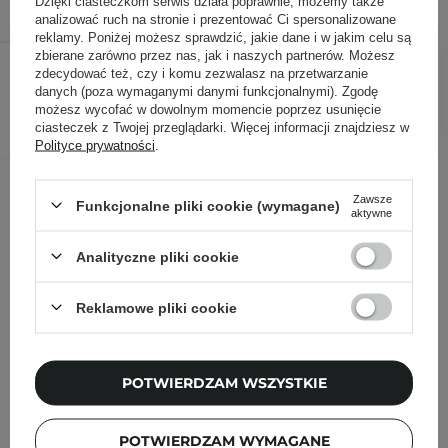
Dzięki ciasteczkom serwis działa poprawnie; możemy także
analizować ruch na stronie i prezentować Ci spersonalizowane
reklamy. Poniżej możesz sprawdzić, jakie dane i w jakim celu są
112,00 zł
140,00 zł
zbierane zarówno przez nas, jak i naszych partnerów. Możesz
/
szt.
zdecydować też, czy i komu zezwalasz na przetwarzanie
danych (poza wymaganymi danymi funkcjonalnymi). Zgodę
DODAJ DO KOSZYKA
możesz wycofać w dowolnym momencie poprzez usunięcie
ciasteczek z Twojej przeglądarki. Więcej informacji znajdziesz w
Polityce prywatności
.
Inni klienci sprawdzali również
Zawsze
Funkcjonalne pliki cookie (wymagane)
aktywne
Analityczne pliki cookie
Reklamowe pliki cookie
POTWIERDZAM WSZYSTKIE
POTWIERDZAM WYMAGANE