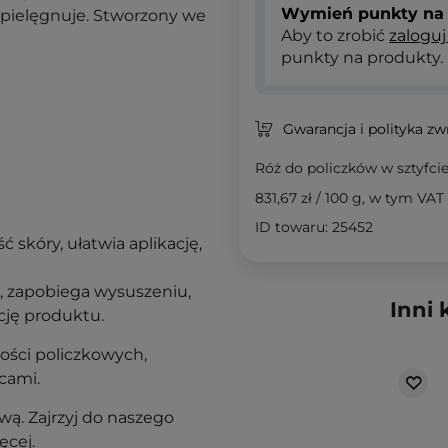
Wymień punkty na 
że pielęgnuje. Stworzony we
Aby to zrobić
zaloguj
punkty na produkty.
Gwarancja i polityka z
Róż do policzków w sztyfci
831,67 zł
/
100 g
, w tym VAT
ID towaru: 25452
ć skóry, ułatwia aplikację,
ka, zapobiega wysuszeniu,
Inni 
cję produktu.
ości policzkowych,
cami.
ą. Zajrzyj do naszego
ęcej.