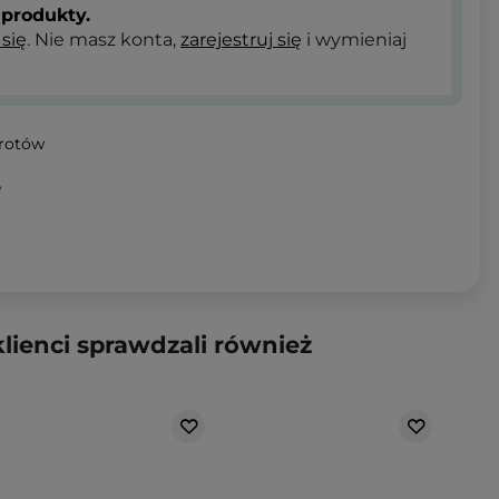
produkty.
 się
. Nie masz konta,
zarejestruj się
i wymieniaj
wrotów
e
klienci sprawdzali również