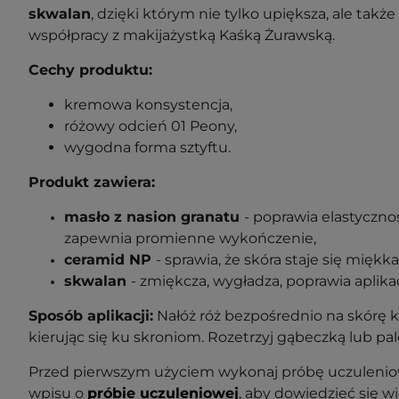
skwalan
, dzięki którym nie tylko upiększa, ale tak
współpracy z makijażystką Kaśką Żurawską.
Cechy produktu:
kremowa konsystencja,
różowy odcień 01 Peony,
wygodna forma sztyftu.
Produkt zawiera:
masło z nasion granatu
- poprawia elastycznoś
zapewnia promienne wykończenie,
ceramid NP
- sprawia, że skóra staje się mięk
skwalan
- zmiękcza, wygładza, poprawia aplika
Sposób aplikacji:
Nałóż róż bezpośrednio na skórę k
kierując się ku skroniom. Rozetrzyj gąbeczką lub pal
Przed pierwszym użyciem wykonaj próbę uczuleniow
wpisu o
próbie uczuleniowej
, aby dowiedzieć się wi