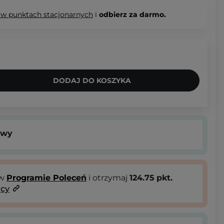
 w punktach stacjonarnych
i
odbierz za darmo.
DODAJ DO KOSZYKA
owy
 w
Programie Poleceń
i otrzymaj
124.75
pkt.
ący