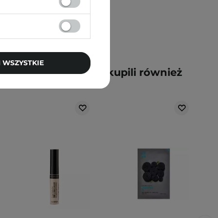
 WSZYSTKIE
y kupili ten produkt, kupili również