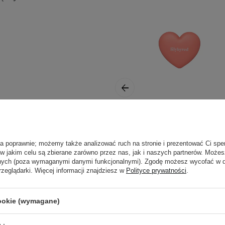
nak podrażnienia,
Lilybyred - Luv
Beam Cheek -
ła poprawnie; możemy także analizować ruch na stronie i prezentować Ci spe
Aksamitny Róż do
 w jakim celu są zbierane zarówno przez nas, jak i naszych partnerów. Może
j, w zacienionym
Policzków - 01
anych (poza wymaganymi danymi funkcjonalnymi). Zgodę możesz wycofać w
ortu nie wpłyną na
Loveable Coral -
rzeglądarki. Więcej informacji znajdziesz w
Polityce prywatności
.
4,6g
ajbardziej aktualne
cookie (wymagane)
45,00 zł
pytania?
Skontaktuj się z
58,00 zł