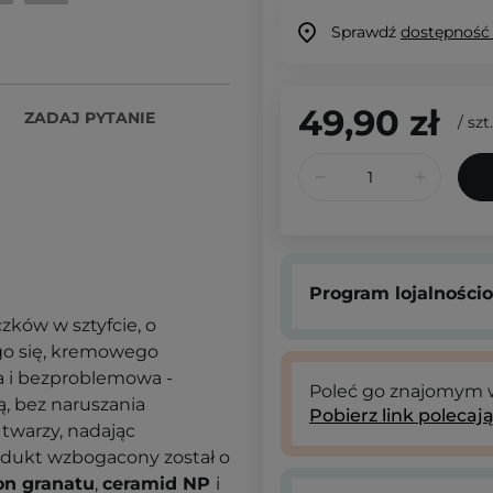
Sprawdź
dostępność
49,90 zł
ZADAJ PYTANIE
/
szt.
Program lojalności
czków w sztyfcie, o
go się, kremowego
na i bezproblemowa -
Poleć go znajomym
ą, bez naruszania
Pobierz link polecaj
twarzy, nadając
rodukt wzbogacony został o
on granatu
,
ceramid NP
i