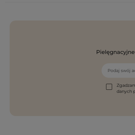
Pielęgnacyjne 
Podaj swój a
Zgadzam
danych p