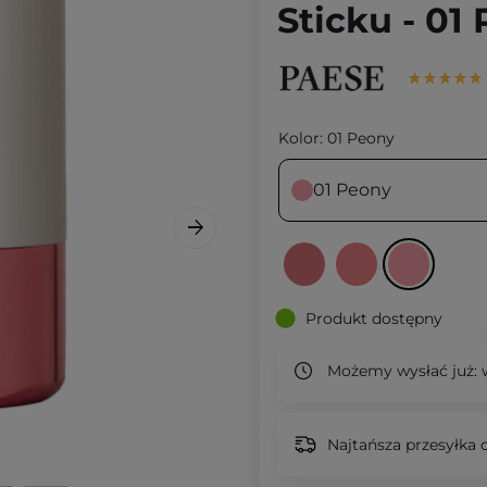
Sticku - 01
Kolor:
01 Peony
01 Peony
Produkt dostępny
Możemy wysłać już:
w
Najtańsza przesyłka o