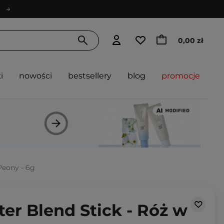
0,00 zł
i
nowości
bestsellery
blog
promocje
 Peony - 6g
ter Blend Stick - Róż w