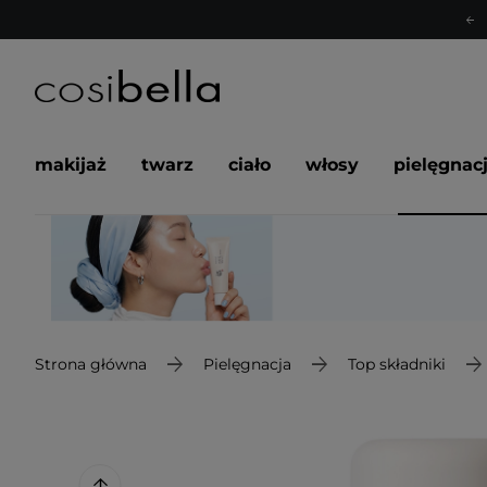
makijaż
twarz
ciało
włosy
pielęgnac
Strona główna
Pielęgnacja
Top składniki