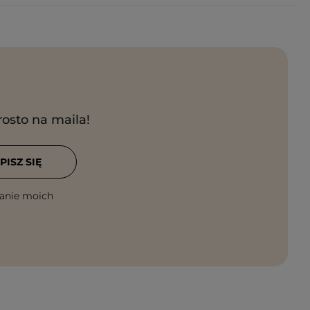
rosto na maila!
PISZ SIĘ
anie moich