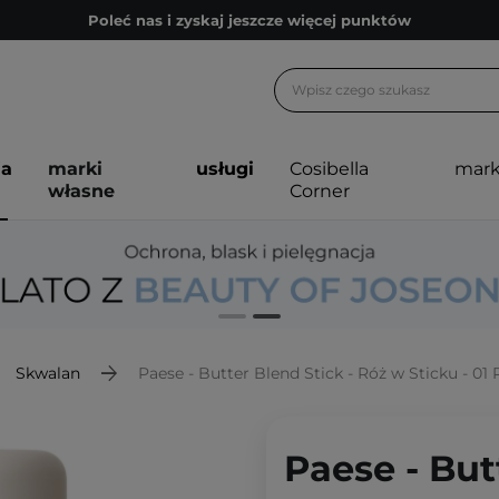
Zapisz się na newsletter pełen porad
Bezpłatne konsultacje kosmetologiczne
Z nami to możliwe! Realizacja zamówienia do 24h.
Poleć nas i zyskaj jeszcze więcej punktów
ja
marki
usługi
Cosibella
mark
Zapisz się na newsletter pełen porad
własne
Corner
Skwalan
Paese - Butter Blend Stick - Róż w Sticku - 01
Paese - But