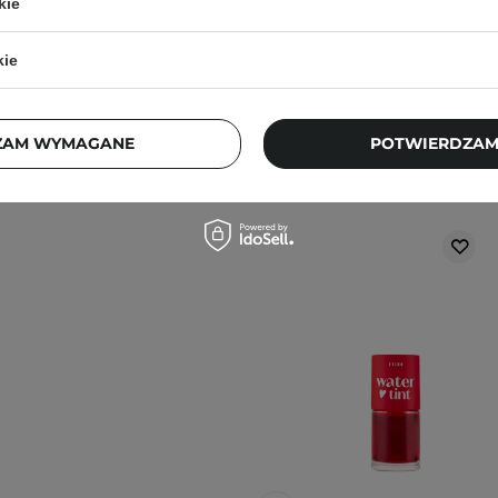
kie
kie
ZAM WYMAGANE
POTWIERDZAM
Klienci, którz