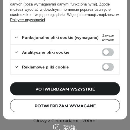
Inni klienci sprawdzali również
danych (poza wymaganymi danymi funkcjonalnymi). Zgodę
możesz wycofać w dowolnym momencie poprzez usunięcie
ciasteczek z Twojej przeglądarki. Więcej informacji znajdziesz w
Polityce prywatności
.
Zawsze
Funkcjonalne pliki cookie (wymagane)
aktywne
Analityczne pliki cookie
Reklamowe pliki cookie
POTWIERDZAM WSZYSTKIE
POTWIERDZAM WYMAGANE
Health Labs Care - Balance On - Trychomaska do Skóry
Głowy z Ceramidami - 200ml