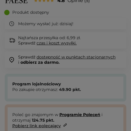
4.8
Opinie
5
Produkt dostępny
Możemy wysłać już:
dzisiaj!
Najtańsza przesyłka od: 6,99 zł.
Sprawdź
czas i koszt wysyłki.
Sprawdź
dostępność w punktach stacjonarnych
i
odbierz za darmo.
Program lojalnościowy
Po zakupie otrzymasz:
49.90
pkt.
Poleć go znajomym w
Programie Poleceń
i
otrzymaj
124.75
pkt.
Pobierz link polecający