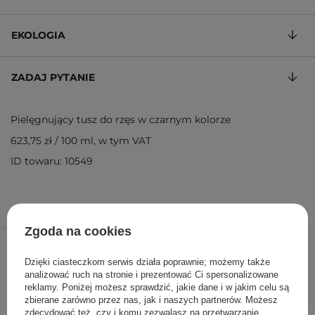
EKOLOGIA
ZADAJ PYTANIE
Pielęgnujący tusz do rzęs w czarnym kolorze
623,75 zł
/
100 ml
, w tym VAT
ID towaru: 10549
Zgoda na cookies
49,90 zł
/
szt.
Dzięki ciasteczkom serwis działa poprawnie; możemy także
DODAJ DO KOSZYKA
analizować ruch na stronie i prezentować Ci spersonalizowane
reklamy. Poniżej możesz sprawdzić, jakie dane i w jakim celu są
zbierane zarówno przez nas, jak i naszych partnerów. Możesz
zdecydować też, czy i komu zezwalasz na przetwarzanie