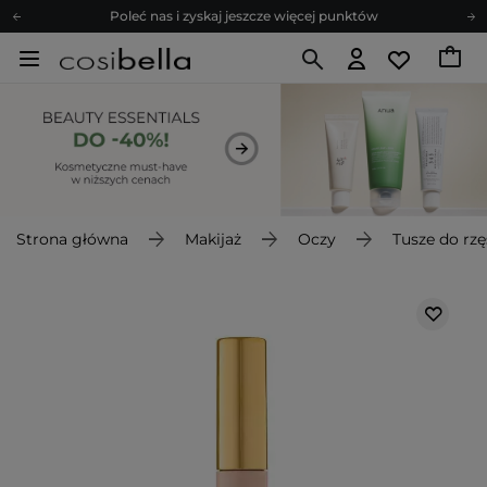
Poleć nas i zyskaj jeszcze więcej punktów
Zapisz się na newsletter pełen porad
Bezpłatne konsultacje kosmetologiczne
Z nami to możliwe! Realizacja zamówienia do 24h.
Poleć nas i zyskaj jeszcze więcej punktów
Zapisz się na newsletter pełen porad
Strona główna
Makijaż
Oczy
Tusze do rzę