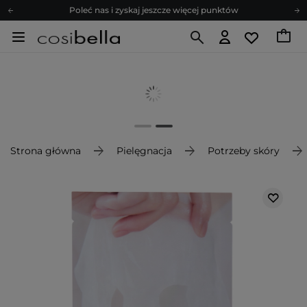
Poleć nas i zyskaj jeszcze więcej punktów
Zapisz się na newsletter pełen porad
Bezpłatne konsultacje kosmetologiczne
Z nami to możliwe! Realizacja zamówienia do 24h.
Poleć nas i zyskaj jeszcze więcej punktów
Zapisz się na newsletter pełen porad
Strona główna
Pielęgnacja
Potrzeby skóry