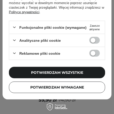
możesz wycofać w dowolnym momencie poprzez usunięcie
ciasteczek z Twojej przeglądarki. Więcej informacji znajdziesz w
Polityce prywatności
.
Zawsze
Funkcjonalne pliki cookie (wymagane)
aktywne
Analityczne pliki cookie
Reklamowe pliki cookie
POTWIERDZAM WSZYSTKIE
PROMOCJA
BESTSELLER
K-SECRET - SEOUL 1988 Serum : Retinal Liposome 2% +
POTWIERDZAM WYMAGANE
Black Ginseng - Ujędrniające Serum z Retinalem - 30ml
59,90 zł
74,90 zł