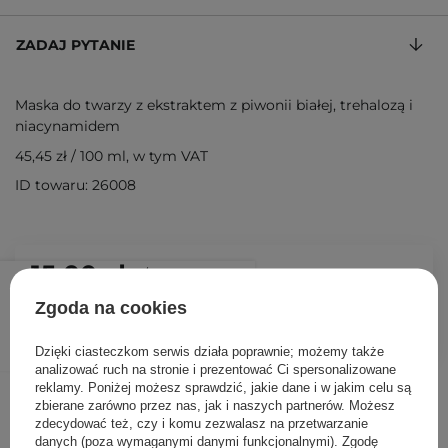
ZADAJ PYTANIE
Maska do twarzy z ekstraktem z piwonii białej, trehalozą i
niacynamidem
45,45 zł
/
100 ml
, w tym VAT
ID towaru: 26008
15,00 zł
/
szt.
Zgoda na cookies
DODAJ DO KOSZYKA
Dzięki ciasteczkom serwis działa poprawnie; możemy także
analizować ruch na stronie i prezentować Ci spersonalizowane
reklamy. Poniżej możesz sprawdzić, jakie dane i w jakim celu są
Inni klienci sprawdzali również
zbierane zarówno przez nas, jak i naszych partnerów. Możesz
zdecydować też, czy i komu zezwalasz na przetwarzanie
danych (poza wymaganymi danymi funkcjonalnymi). Zgodę