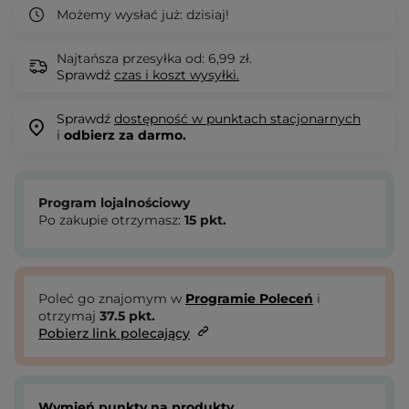
Możemy wysłać już:
dzisiaj!
Najtańsza przesyłka od: 6,99 zł.
Sprawdź
czas i koszt wysyłki.
Sprawdź
dostępność w punktach stacjonarnych
i
odbierz za darmo.
Program lojalnościowy
Po zakupie otrzymasz:
15
pkt.
Poleć go znajomym w
Programie Poleceń
i
otrzymaj
37.5
pkt.
Pobierz link polecający
Wymień punkty na produkty.