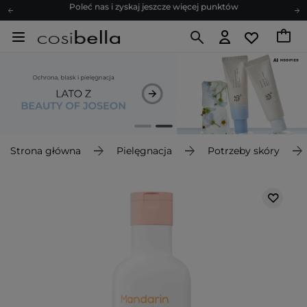
Zapisz się na newsletter pełen porad
Bezpłatne konsultacje kosmetologiczne
Z nami to możliwe! Realizacja zamówienia do 24h.
Poleć nas i zyskaj jeszcze więcej punktów
Zapisz się na newsletter pełen porad
Strona główna
Pielęgnacja
Potrzeby skóry