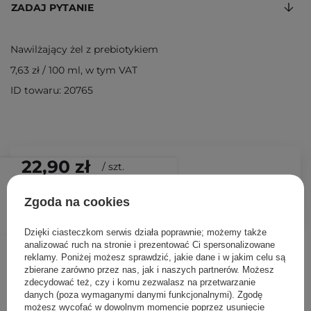
ZADAJ PYTANIE
Nawilżający żel z prebiotykiem
7,63 zł
/
100 ml
, w tym VAT
ID towaru: 20765
22,90 zł
/
szt.
DODAJ DO KOSZYKA
Zgoda na cookies
Dzięki ciasteczkom serwis działa poprawnie; możemy także
analizować ruch na stronie i prezentować Ci spersonalizowane
Inni klienci sprawdzali również
reklamy. Poniżej możesz sprawdzić, jakie dane i w jakim celu są
zbierane zarówno przez nas, jak i naszych partnerów. Możesz
zdecydować też, czy i komu zezwalasz na przetwarzanie
danych (poza wymaganymi danymi funkcjonalnymi). Zgodę
możesz wycofać w dowolnym momencie poprzez usunięcie