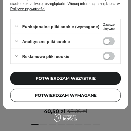
ciasteczek z Twojej przeglądarki. Więcej informacji znajdziesz w
Polityce prywatności
.
Zawsze
Funkcjonalne pliki cookie (wymagane)
aktywne
Analityczne pliki cookie
Reklamowe pliki cookie
PROMOCJA
POTWIERDZAM WSZYSTKIE
Some By Mi - AHA BHA PHA 30 Days Miracle Cleansing
Bar - Mydło Oczyszczające do Twarzy z Kwasami
POTWIERDZAM WYMAGANE
AHA/BHA/PHA - 95g
40,50 zł
45,00 zł