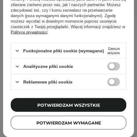
DODAJ DO KOSZYKA
zbierane zarówno przez nas, jak i naszych partnerów. Możesz
zdecydować też, czy i komu zezwalasz na przetwarzanie
danych (poza wymaganymi danymi funkcjonalnymi). Zgodę
możesz wycofać w dowolnym momencie poprzez usunięcie
Inni klienci sprawdzali również
ciasteczek z Twojej przeglądarki. Więcej informacji znajdziesz w
Polityce prywatności
.
Zawsze
Funkcjonalne pliki cookie (wymagane)
aktywne
Analityczne pliki cookie
Reklamowe pliki cookie
POTWIERDZAM WSZYSTKIE
POTWIERDZAM WYMAGANE