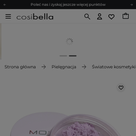
Poleć nas i zyskaj jeszcze więcej punktów
Zapisz się na newsletter pełen porad
Bezpłatne konsultacje kosmetologiczne
Z nami to możliwe! Realizacja zamówienia do 24h.
Poleć nas i zyskaj jeszcze więcej punktów
Zapisz się na newsletter pełen porad
Strona główna
Pielęgnacja
Światowe kosmetyki