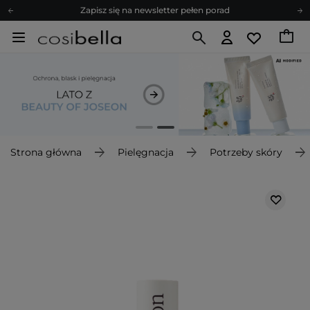
Zapisz się na newsletter pełen porad
Bezpłatne konsultacje kosmetologiczne
Z nami to możliwe! Realizacja zamówienia do 24h.
Poleć nas i zyskaj jeszcze więcej punktów
Zapisz się na newsletter pełen porad
Strona główna
Pielęgnacja
Potrzeby skóry