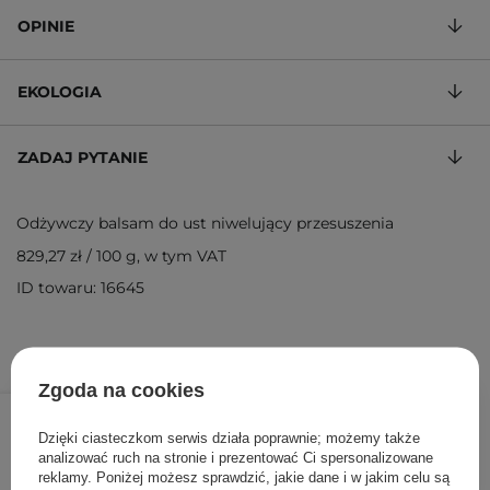
OPINIE
EKOLOGIA
ZADAJ PYTANIE
Odżywczy balsam do ust niwelujący przesuszenia
829,27 zł
/
100 g
, w tym VAT
ID towaru: 16645
Zgoda na cookies
34,00 zł
/
szt.
Dzięki ciasteczkom serwis działa poprawnie; możemy także
DODAJ DO KOSZYKA
analizować ruch na stronie i prezentować Ci spersonalizowane
reklamy. Poniżej możesz sprawdzić, jakie dane i w jakim celu są