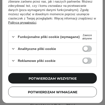
zbierane zarówno przez nas, jak i naszych partnerów. Możesz
zdecydować też, czy i komu zezwalasz na przetwarzanie
Inni klienci sprawdzali również
danych (poza wymaganymi danymi funkcjonalnymi). Zgodę
możesz wycofać w dowolnym momencie poprzez usunięcie
ciasteczek z Twojej przeglądarki. Więcej informacji znajdziesz w
Polityce prywatności
.
Zawsze
Funkcjonalne pliki cookie (wymagane)
aktywne
Analityczne pliki cookie
Reklamowe pliki cookie
POTWIERDZAM WSZYSTKIE
PROMOCJA
POTWIERDZAM WYMAGANE
I'm From - Rice Toner - Nawilżający Tonik do Twarzy z