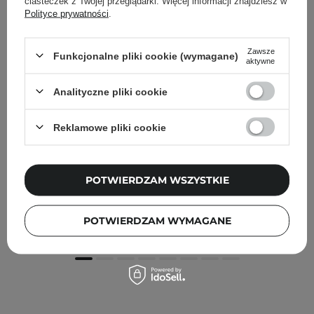
ciasteczek z Twojej przeglądarki. Więcej informacji znajdziesz w
Polityce prywatności
.
Zawsze
Funkcjonalne pliki cookie (wymagane)
aktywne
Analityczne pliki cookie
Reklamowe pliki cookie
Tocobo - Vita Berry Pore Toner - Tonik Zwężający Pory -
POTWIERDZAM WSZYSTKIE
30ml
25,00 zł
POTWIERDZAM WYMAGANE