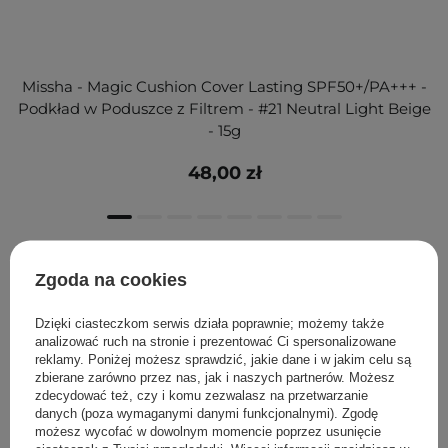
Missha - Magic Cushion Cover Lasting SPF50+/PA+++ -
Podkład w Poduszce z Filtrem - #21 Neutral Light Beige
- 15g
48,00 zł
Klienci, którzy kupili ten produkt,
Zgoda na cookies
kupili również
Dzięki ciasteczkom serwis działa poprawnie; możemy także
analizować ruch na stronie i prezentować Ci spersonalizowane
reklamy. Poniżej możesz sprawdzić, jakie dane i w jakim celu są
zbierane zarówno przez nas, jak i naszych partnerów. Możesz
zdecydować też, czy i komu zezwalasz na przetwarzanie
danych (poza wymaganymi danymi funkcjonalnymi). Zgodę
możesz wycofać w dowolnym momencie poprzez usunięcie