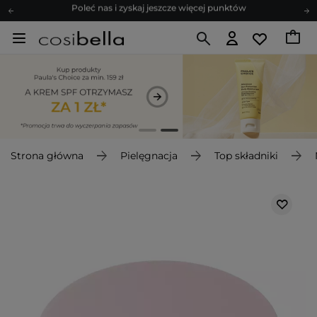
Zapisz się na newsletter pełen porad
Bezpłatne konsultacje kosmetologiczne
Z nami to możliwe! Realizacja zamówienia do 24h.
Poleć nas i zyskaj jeszcze więcej punktów
Zapisz się na newsletter pełen porad
Strona główna
Pielęgnacja
Top składniki