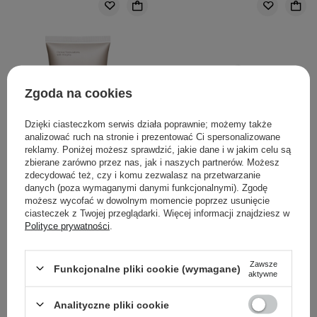
Zgoda na cookies
Dzięki ciasteczkom serwis działa poprawnie; możemy także
analizować ruch na stronie i prezentować Ci spersonalizowane
reklamy. Poniżej możesz sprawdzić, jakie dane i w jakim celu są
zbierane zarówno przez nas, jak i naszych partnerów. Możesz
zdecydować też, czy i komu zezwalasz na przetwarzanie
danych (poza wymaganymi danymi funkcjonalnymi). Zgodę
możesz wycofać w dowolnym momencie poprzez usunięcie
WYBÓR KOSMETOLOGA
ciasteczek z Twojej przeglądarki. Więcej informacji znajdziesz w
Polityce prywatności
.
The Ordinary - Natural
The Ordinary - 100%
Moisturizing Factors + HA
Plant-Derived Squalane -
- Krem Nawilżający do
100% Skwalan z Trzciny
Zawsze
Funkcjonalne pliki cookie (wymagane)
aktywne
Twarzy z Kwasem
Cukrowej - 30ml
Hialuronowym - 30ml
Analityczne pliki cookie