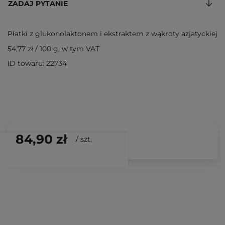
ZADAJ PYTANIE
Płatki z glukonolaktonem i ekstraktem z wąkroty azjatyckiej
54,77 zł
/
100 g
, w tym VAT
ID towaru: 22734
84,90 zł
/
szt.