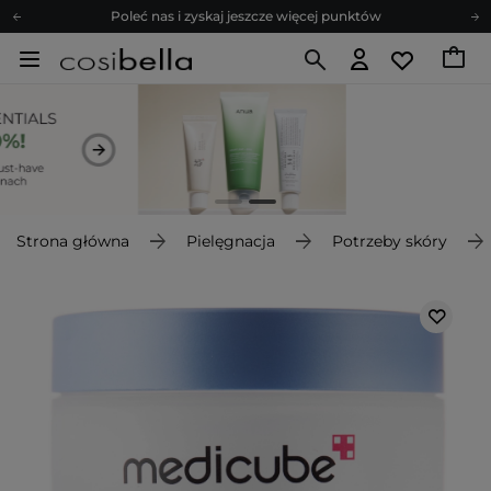
Poleć nas i zyskaj jeszcze więcej punktów
Zapisz się na newsletter pełen porad
Bezpłatne konsultacje kosmetologiczne
Z nami to możliwe! Realizacja zamówienia do 24h.
Poleć nas i zyskaj jeszcze więcej punktów
Zapisz się na newsletter pełen porad
Strona główna
Pielęgnacja
Potrzeby skóry