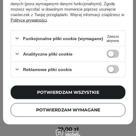
danych (poza wymaganymi danymi funkcjonalnymi). Zgodę
możesz wycofać w dowolnym momencie poprzez usunięcie
ciasteczek z Twojej przeglądarki. Więcej informacji znajdziesz w
Polityce prywatności
.
Zawsze
Funkcjonalne pliki cookie (wymagane)
aktywne
Analityczne pliki cookie
Reklamowe pliki cookie
POTWIERDZAM WSZYSTKIE
WYBÓR KOSMETOLOGA
Ma:nyo - Bifida Biome Ampoule Toner - Nawilżający
POTWIERDZAM WYMAGANE
Tonik-Ampułka z Fermentem Bifida - 30ml
19,00 zł