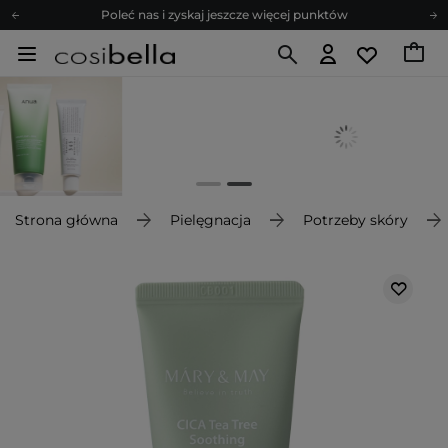
Poleć nas i zyskaj jeszcze więcej punktów
Zapisz się na newsletter pełen porad
Bezpłatne konsultacje kosmetologiczne
Z nami to możliwe! Realizacja zamówienia do 24h.
Poleć nas i zyskaj jeszcze więcej punktów
Zapisz się na newsletter pełen porad
Strona główna
Pielęgnacja
Potrzeby skóry