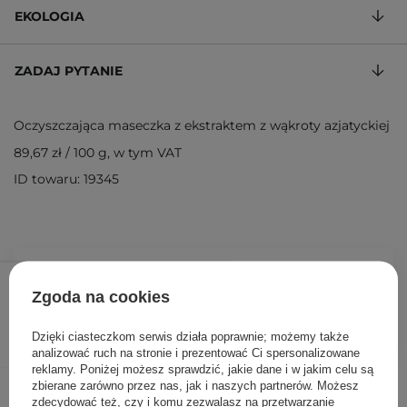
EKOLOGIA
ZADAJ PYTANIE
Oczyszczająca maseczka z ekstraktem z wąkroty azjatyckiej
89,67 zł
/
100 g
, w tym VAT
ID towaru: 19345
26,90 zł
39,00 zł
/
szt.
Zgoda na cookies
DODAJ DO KOSZYKA
Dzięki ciasteczkom serwis działa poprawnie; możemy także
analizować ruch na stronie i prezentować Ci spersonalizowane
reklamy. Poniżej możesz sprawdzić, jakie dane i w jakim celu są
Inni klienci sprawdzali również
zbierane zarówno przez nas, jak i naszych partnerów. Możesz
zdecydować też, czy i komu zezwalasz na przetwarzanie