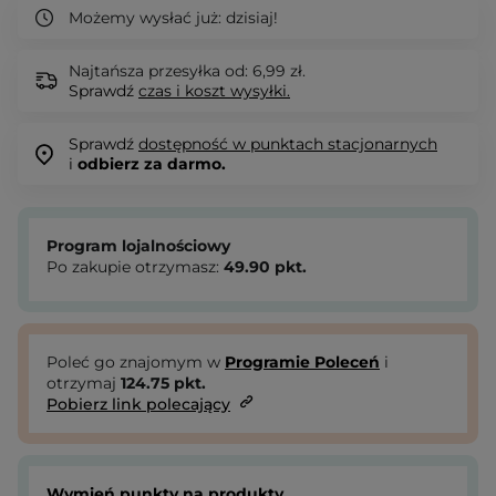
Możemy wysłać już:
dzisiaj!
Najtańsza przesyłka od: 6,99 zł.
Sprawdź
czas i koszt wysyłki.
Sprawdź
dostępność w punktach stacjonarnych
i
odbierz za darmo.
Program lojalnościowy
Po zakupie otrzymasz:
49.90
pkt.
Poleć go znajomym w
Programie Poleceń
i
otrzymaj
124.75
pkt.
Pobierz link polecający
Wymień punkty na produkty.