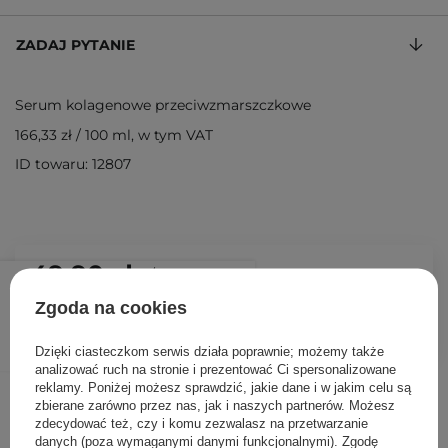
ZADAJ PYTANIE
Serum kolagenowe przeciwzmarszczkowe
166,33 zł
/
100 ml
, w tym VAT
ID towaru: 12807
49,90 zł
/
szt.
Zgoda na cookies
DODAJ DO KOSZYKA
Dzięki ciasteczkom serwis działa poprawnie; możemy także
analizować ruch na stronie i prezentować Ci spersonalizowane
reklamy. Poniżej możesz sprawdzić, jakie dane i w jakim celu są
Inni klienci sprawdzali również
zbierane zarówno przez nas, jak i naszych partnerów. Możesz
zdecydować też, czy i komu zezwalasz na przetwarzanie
danych (poza wymaganymi danymi funkcjonalnymi). Zgodę