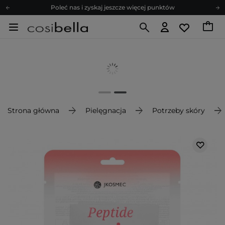
Poleć nas i zyskaj jeszcze więcej punktów
Zapisz się na newsletter pełen porad
Bezpłatne konsultacje kosmetologiczne
Z nami to możliwe! Realizacja zamówienia do 24h.
Poleć nas i zyskaj jeszcze więcej punktów
Zapisz się na newsletter pełen porad
Strona główna
Pielęgnacja
Potrzeby skóry