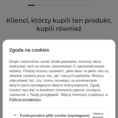
Klienci, którzy kupili ten produkt,
kupili również
Zgoda na cookies
Dzięki ciasteczkom serwis działa poprawnie; możemy także
analizować ruch na stronie i prezentować Ci spersonalizowane
reklamy. Poniżej możesz sprawdzić, jakie dane i w jakim celu są
zbierane zarówno przez nas, jak i naszych partnerów. Możesz
zdecydować też, czy i komu zezwalasz na przetwarzanie
danych (poza wymaganymi danymi funkcjonalnymi). Zgodę
możesz wycofać w dowolnym momencie poprzez usunięcie
ciasteczek z Twojej przeglądarki. Więcej informacji znajdziesz w
Polityce prywatności
.
Zawsze
Funkcjonalne pliki cookie (wymagane)
aktywne
PROMOCJA
BESTSELLER